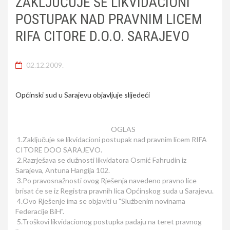
ZAKLJUČUJE SE LIKVIDACIONI
POSTUPAK NAD PRAVNIM LICEM
RIFA CITORE D.O.O. SARAJEVO
02.12.2009.
Općinski sud u Sarajevu objavljuje slijedeći
OGLAS
1.Zaključuje se likvidacioni postupak nad pravnim licem RIFA
CITORE DOO SARAJEVO.
2.Razrješava se dužnosti likvidatora Osmić Fahrudin iz
Sarajeva, Antuna Hangija 102.
3.Po pravosnažnosti ovog Rješenja navedeno pravno lice
brisat će se iz Registra pravnih lica Općinskog suda u Sarajevu.
4.Ovo Rješenje ima se objaviti u "Službenim novinama
Federacije BiH".
5.Troškovi likvidacionog postupka padaju na teret pravnog