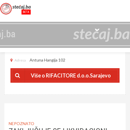
RIFACITORE D.O.O.SARAJEVO
421806800008
JIB
Antuna Hangija 102
Adresa
Više o RIFACITORE d.o.o.Sarajevo
NEPOZNATO