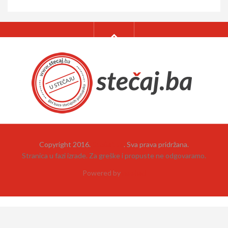
Copyright 2016.
Stečaj.ba
. Sva prava pridržana.
Stranica u fazi izrade. Za greške i propuste ne odgovaramo.
Powered by
neehad