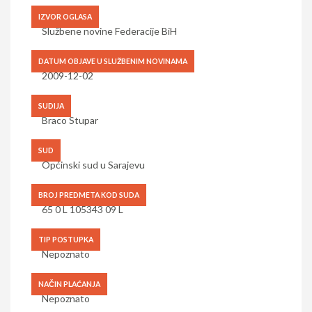
IZVOR OGLASA
Službene novine Federacije BiH
DATUM OBJAVE U SLUŽBENIM NOVINAMA
2009-12-02
SUDIJA
Braco Stupar
SUD
Općinski sud u Sarajevu
BROJ PREDMETA KOD SUDA
65 0 L 105343 09 L
TIP POSTUPKA
Nepoznato
NAČIN PLAĆANJA
Nepoznato