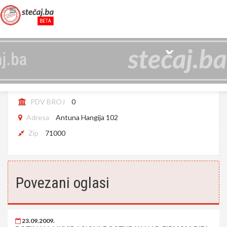
RIFACITORE D.O.O.SARAJEVO
JIB
421806800008
PDV BROJ
0
Adresa
Antuna Hangija 102
Zip
71000
Povezani oglasi
23.09.2009.