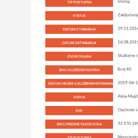
Stečaj
TIP POSTUPKA
Zaključenj
STATUS
29.11.201
DATUM OTVARANJA
16.08.201
DATUM ZATVARANJA
Službene n
IZVOR OGLASA
Broj 40
BROJ SLUŽBENIH NOVINA
2019-06-
DATUM OBJAVE U SLUŽBENIM NOVINAMA
Alma Mujč
SUDIJA
Općinski s
SUD
32 0 St 26
BROJ PREDMETA KOD SUDA
Nepoznat
TIP POSTUPKA