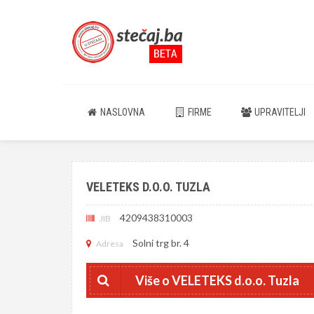
NASLOVNA
FIRME
UPRAVITELJI
VELETEKS D.O.O. TUZLA
4209438310003
JIB
Solni trg br. 4
Adresa
Više o VELETEKS d.o.o. Tuzla