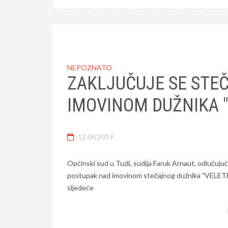
NEPOZNATO
ZAKLJUČUJE SE STE
IMOVINOM DUŽNIKA "
12.06.2019.
Općinski sud u Tuzli, sudija Faruk Arnaut, odlučujuć
postupak nad imovinom stečajnog dužnika "VELETEKS
sljedeće