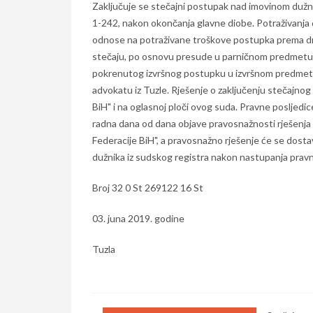
Zaključuje se stečajni postupak nad imovinom dužni
1-242, nakon okončanja glavne diobe. Potraživanja 
odnose na potraživane troškove postupka prema
stečaju, po osnovu presude u parničnom predmetu
pokrenutog izvršnog postupku u izvršnom predmetu 
advokatu iz Tuzle. Rješenje o zaključenju stečajno
BiH" i na oglasnoj ploči ovog suda. Pravne posljed
radna dana od dana objave pravosnažnosti rješenja
Federacije BiH", a pravosnažno rješenje će se dostav
dužnika iz sudskog registra nakon nastupanja pravn
Broj 32 0 St 269122 16 St
03. juna 2019. godine
Tuzla