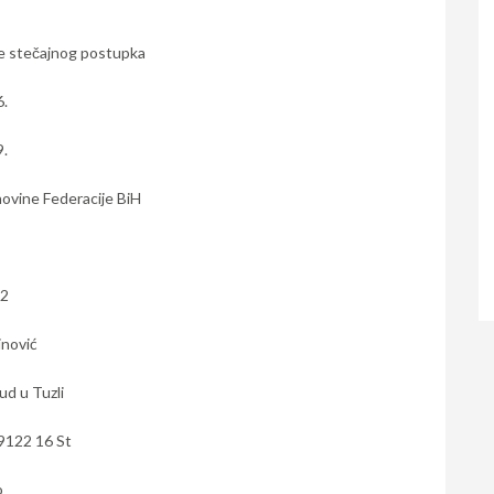
e stečajnog postupka
6.
9.
ovine Federacije BiH
12
inović
ud u Tuzli
9122 16 St
o