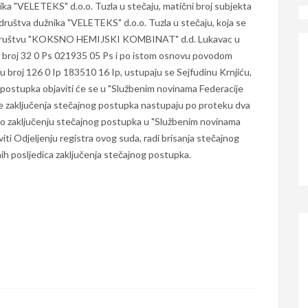
ka "VELETEKS" d.o.o. Tuzla u stečaju, matični broj subjekta
društva dužnika "VELETEKS" d.o.o. Tuzla u stečaju, koja se
 društvu "KOKSNO HEMIJSKI KOMBINAT" d.d. Lukavac u
 broj 32 0 Ps 021935 05 Ps i po istom osnovu povodom
broj 126 0 Ip 183510 16 Ip, ustupaju se Sejfudinu Krnjiću,
g postupka objaviti će se u "Službenim novinama Federacije
ice zaključenja stečajnog postupka nastupaju po proteku dva
 o zaključenju stečajnog postupka u "Službenim novinama
iti Odjeljenju registra ovog suda, radi brisanja stečajnog
ih posljedica zaključenja stečajnog postupka.