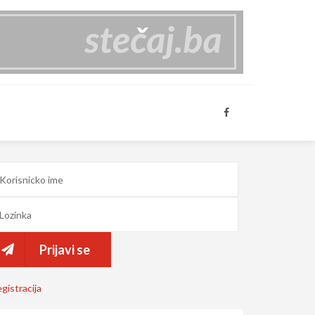
Prijavi se
gistracija