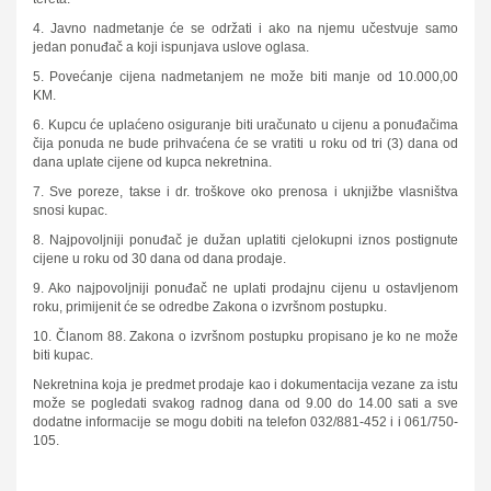
4. Javno nadmetanje će se održati i ako na njemu učestvuje samo
jedan ponuđač a koji ispunjava uslove oglasa.
5. Povećanje cijena nadmetanjem ne može biti manje od 10.000,00
KM.
6. Kupcu će uplaćeno osiguranje biti uračunato u cijenu a ponuđačima
čija ponuda ne bude prihvaćena će se vratiti u roku od tri (3) dana od
dana uplate cijene od kupca nekretnina.
7. Sve poreze, takse i dr. troškove oko prenosa i uknjižbe vlasništva
snosi kupac.
8. Najpovoljniji ponuđač je dužan uplatiti cjelokupni iznos postignute
cijene u roku od 30 dana od dana prodaje.
9. Ako najpovoljniji ponuđač ne uplati prodajnu cijenu u ostavljenom
roku, primijenit će se odredbe Zakona o izvršnom postupku.
10. Članom 88. Zakona o izvršnom postupku propisano je ko ne može
biti kupac.
Nekretnina koja je predmet prodaje kao i dokumentacija vezane za istu
može se pogledati svakog radnog dana od 9.00 do 14.00 sati a sve
dodatne informacije se mogu dobiti na telefon 032/881-452 i i 061/750-
105.