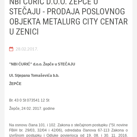
NBI ĆURIĆ D.O.O. ŽEPČE U
STEČAJU - PRODAJA POSLOVNOG
OBJEKTA METALURG CITY CENTAR
U ZENICI
28.02.2017.
"NBI ĆURIĆ" d.o.o. Žepče u STEČAJU
Ul. Stjepana Tomaševića b.b.
ŽEPČE
Br. 43 0 St 073541 12 St
Žepče, 24 02. 2017. godine
Na osnovu člana 101. i 102. Zakona o stečajnom postupku ("SI. novine
FBiH br. 29/03, 32/04 i 42/06), odredaba članova 67-113 Zakona o
izvršnom postupku i Odluke povjerioca od 19. 08. i 30. 11. 2016.