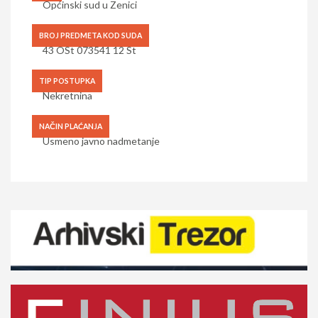
Općinski sud u Zenici
BROJ PREDMETA KOD SUDA
43 OSt 073541 12 St
TIP POSTUPKA
Nekretnina
NAČIN PLAĆANJA
Usmeno javno nadmetanje