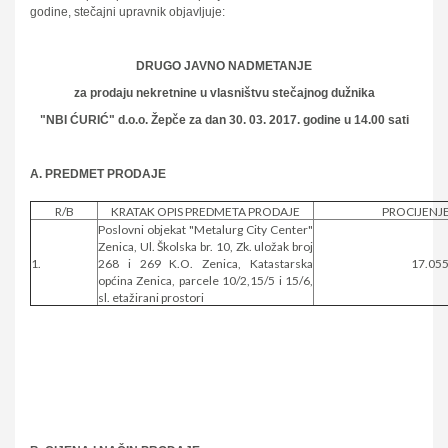
godine, stečajni upravnik objavljuje:
DRUGO JAVNO NADMETANJE
za prodaju nekretnine u vlasništvu stečajnog dužnika
"NBI ĆURIĆ" d.o.o. Žepče za dan 30. 03. 2017. godine u 14.00 sati
A. PREDMET PRODAJE
R/B
KRATAK OPIS PREDMETA PRODAJE
PROCIJENJ
Poslovni objekat "Metalurg City Center"
Zenica, Ul. Školska br. 10, Zk. uložak broj
1.
268 i 269 K.O. Zenica, Katastarska
17.055
općina Zenica, parcele 10/2,15/5 i 15/6,
sl. etažirani prostori