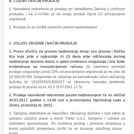
B. CIJENA I NAČIN PRODAJE
1. Navedena nekretnina se prodaju po odredbama Zakona o izvršnom
postupku i na II ročištu se ne mogu prodati ispod 1/2 procijenjene
vrijednosti.
2. Prodaja će se izvršiti usmenim javnim nadmetanjem.
C. USLOVI, VRIJEME I NAČIN PRODAJE
1. Pravo učešća na javnom nadmetanju imaju sva pravna i fizička
lica koja prije a najkasnije tri (3) dana prije održavanja javnog
nadmetanja dostave dokaz o uplati sredstava osiguranja i ista bude
evidentirana na transakcijskom računu.
Za navedeni predmet
prodaje osiguranje iznosi 10% od procijenjene vrijednosti ali ne više od
10.000,00 KM. Osiguranje se uplaćuje na transakcijski račun stečajnog
dužnika br. 1610550031800027 uz obaveznu naznaku predmeta
prodaje te poziva na br. 43 0 St 073541 12 St.
2. Prodaja navedenih nekretnina javnim nadmetanjem će se održati
30.03.2017. godine u 14.00 sati u prostorijama Općinskog suda u
Zenici, prostorija br. 28/11.
3. Opisana nekretnina je vlasništvo stečajnog dužnika i nad istom je
upisano založno pravo u korist "Heta" d.o.o. Sarajevo i Uprave za
indirektno oporezivanje. Po izvršenoj prodaji i prenosu sredstava u
korist razlučnih povjerilaca izvršit će se brisanje založnog prava -
tereta.