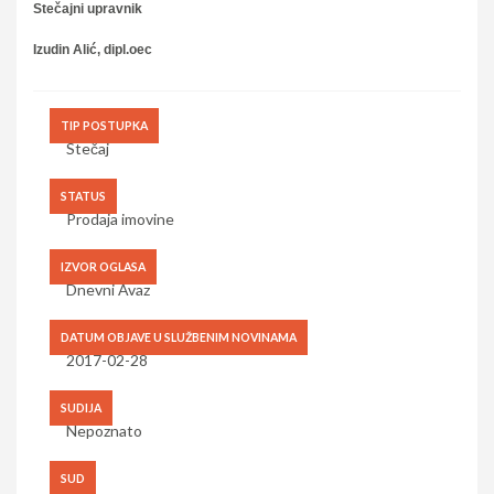
Stečajni upravnik
Izudin Alić, dipl.oec
TIP POSTUPKA
Stečaj
STATUS
Prodaja imovine
IZVOR OGLASA
Dnevni Avaz
DATUM OBJAVE U SLUŽBENIM NOVINAMA
2017-02-28
SUDIJA
Nepoznato
SUD