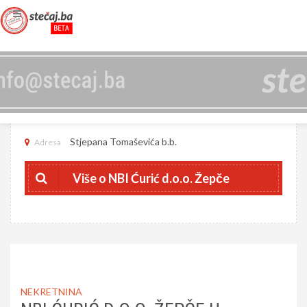
NBI ĆURIĆ D.O.O. ŽEPČE
4218062000007
JIB
Stjepana Tomaševića b.b.
Adresa
Više o NBI Ćurić d.o.o. Žepče
NEKRETNINA