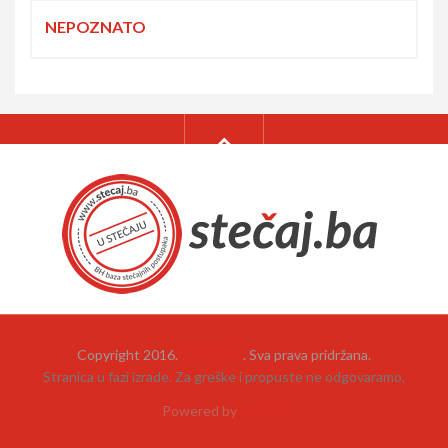
NEPOZNATO
Copyright 2016.
Stečaj.ba
. Sva prava pridržana.
Stranica u fazi izrade. Za greške i propuste ne odgovaramo.
Powered by
neehad