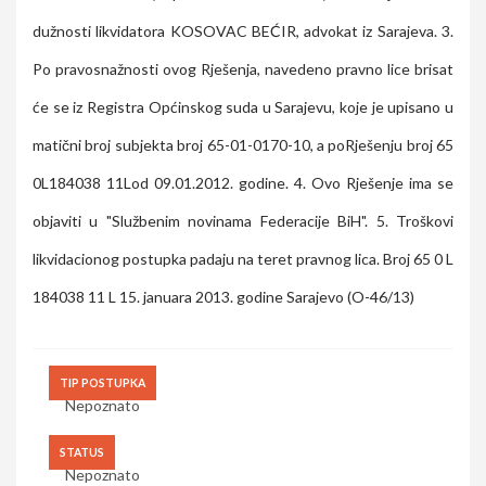
dužnosti likvidatora KOSOVAC BEĆIR, advokat iz Sarajeva. 3.
Po pravosnažnosti ovog Rješenja, navedeno pravno lice brisat
će se iz Registra Općinskog suda u Sarajevu, koje je upisano u
matični broj subjekta broj 65-01-0170-10, a poRješenju broj 65
0L184038 11Lod 09.01.2012. godine. 4. Ovo Rješenje ima se
objaviti u "Službenim novinama Federacije BiH". 5. Troškovi
likvidacionog postupka padaju na teret pravnog lica. Broj 65 0 L
184038 11 L 15. januara 2013. godine Sarajevo (O-46/13)
TIP POSTUPKA
Nepoznato
STATUS
Nepoznato