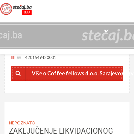
COFFEE FELLOWS D.O.O. SARAJEVO
(LIKVIDIRAN)
4201549420001
JIB
Više o Coffee fellows d.o.o. Sarajevo (Likv
NEPOZNATO
ZAKLJUČENJE LIKVIDACIONOG