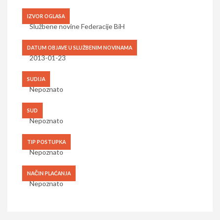
IZVOR OGLASA
Službene novine Federacije BiH
DATUM OBJAVE U SLUŽBENIM NOVINAMA
2013-01-23
SUDIJA
Nepoznato
SUD
Nepoznato
TIP POSTUPKA
Nepoznato
NAČIN PLAĆANJA
Nepoznato