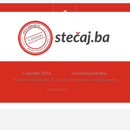
Copyright 2016.
Stečaj.ba
. Sva prava pridržana.
Stranica u fazi izrade. Za greške i propuste ne odgovaramo.
Powered by
neehad