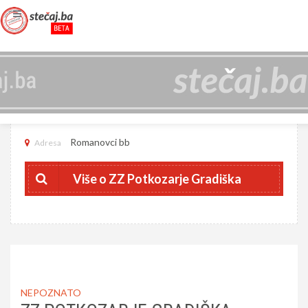
ZZ POTKOZARJE GRADIŠKA
4401069360008
JIB
Romanovci bb
Adresa
Više o ZZ Potkozarje Gradiška
NEPOZNATO