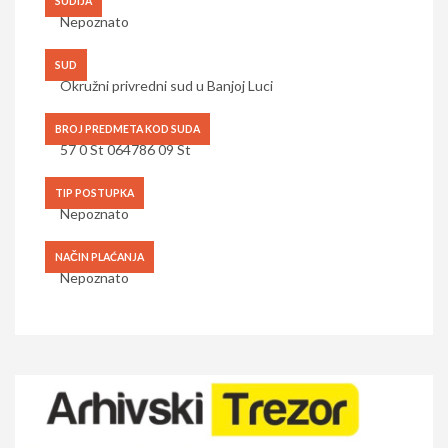
SUDIJA
Nepoznato
SUD
Okružni privredni sud u Banjoj Luci
BROJ PREDMETA KOD SUDA
57 0 St 064786 09 St
TIP POSTUPKA
Nepoznato
NAČIN PLAĆANJA
Nepoznato