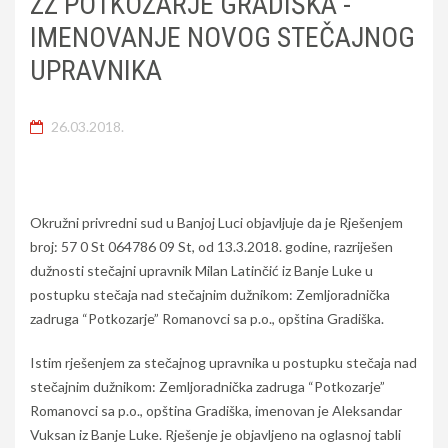
ZZ POTKOZARJE GRADIŠKA -
IMENOVANJE NOVOG STEČAJNOG
UPRAVNIKA
26.03.2018.
Okružni privredni sud u Banjoj Luci objavljuje da je Rješenjem
broj: 57 0 St 064786 09 St, od 13.3.2018. godine, razriješen
dužnosti stečajni upravnik Milan Latinčić iz Banje Luke u
postupku stečaja nad stečajnim dužnikom: Zemljoradnička
zadruga “Potkozarje” Romanovci sa p.o., opština Gradiška.
Istim rješenjem za stečajnog upravnika u postupku stečaja nad
stečajnim dužnikom: Zemljoradnička zadruga “Potkozarje”
Romanovci sa p.o., opština Gradiška, imenovan je Aleksandar
Vuksan iz Banje Luke. Rješenje je objavljeno na oglasnoj tabli