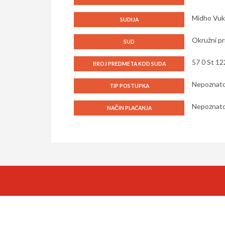
Midho Vuk
SUDIJA
Okružni pr
SUD
57 0 St 12
BROJ PREDMETA KOD SUDA
Nepoznat
TIP POSTUPKA
Nepoznat
NAČIN PLAĆANJA