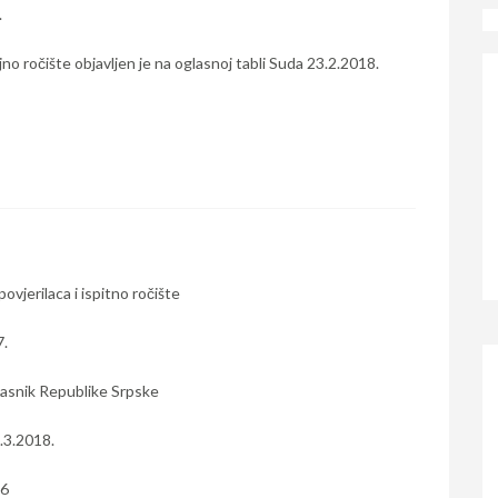
.
jno ročište objavljen je na oglasnoj tabli Suda 23.2.2018.
ovjerilaca i ispitno ročište
7.
lasnik Republike Srpske
6.3.2018.
16