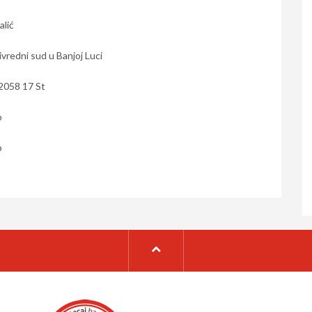
alić
ivredni sud u Banjoj Luci
2058 17 St
o
o