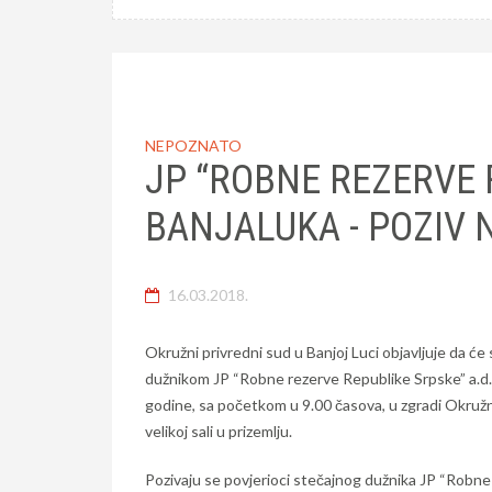
NEPOZNATO
JP “ROBNE REZERVE 
BANJALUKA - POZIV 
16.03.2018.
Okružni privredni sud u Banjoj Luci objavljuje da će 
dužnikom JP “Robne rezerve Republike Srpske” a.d. B
godine, sa početkom u 9.00 časova, u zgradi Okružn
velikoj sali u prizemlju.
Pozivaju se povjerioci stečajnog dužnika JP “Robne 