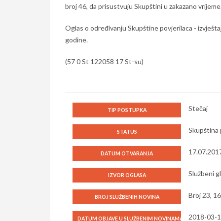
broj 46, da prisustvuju Skupštini u zakazano vrijeme
Oglas o određivanju Skupštine povjerilaca - izvješta
godine.
(57 0 St 122058 17 St-su)
Stečaj
TIP POSTUPKA
Skupština p
STATUS
17.07.201
DATUM OTVARANJA
Službeni g
IZVOR OGLASA
Broj 23, 1
BROJ SLUŽBENIH NOVINA
2018-03-
DATUM OBJAVE U SLUŽBENIM NOVINAMA