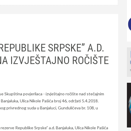
REPUBLIKE SRPSKE” A.D.
NA IZVJEŠTAJNO ROČIŠTE
se Skupština povjerilaca - izvještajno ročište nad stečajnim
anjaluka, Ulica Nikole Pašića broj 46, održati 5.4.2018.
og privrednog suda u Banjaluci, Gundulićeva br. 108, u
rezerve Republike Srpske” a.d. Banjaluka, Ulica Nikole Pašića