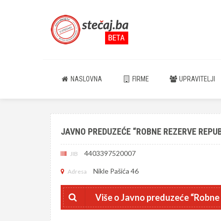
NASLOVNA
FIRME
UPRAVITELJI
JAVNO PREDUZEĆE “ROBNE REZERVE REPUB
4403397520007
JIB
Nikle Pašića 46
Adresa
Više o Javno preduzeće “Robne 