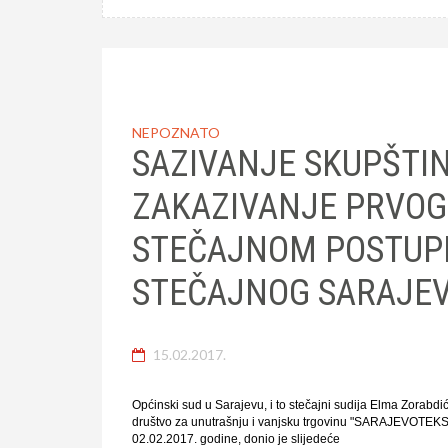
NEPOZNATO
SAZIVANJE SKUPŠTIN
ZAKAZIVANJE PRVOG 
STEČAJNOM POSTUP
STEČAJNOG SARAJEV
15.02.2017.
Općinski sud u Sarajevu, i to stečajni sudija Elma Zorab
društvo za unutrašnju i vanjsku trgovinu "SARAJEVOTEKSTIL"
02.02.2017. godine, donio je slijedeće