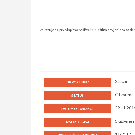
Zakazuje se prvo ispitno ročište i skupština povjerilaca za da
Stečaj
TIP POSTUPKA
Otvoreno
STATUS
29.11.201
DATUM OTVARANJA
Službene n
IZVOR OGLASA
11-2017