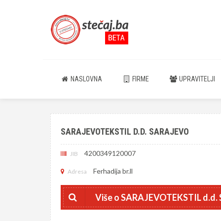
NASLOVNA
FIRME
UPRAVITELJI
SARAJEVOTEKSTIL D.D. SARAJEVO
4200349120007
JIB
Ferhadija br.ll
Adresa
Više o SARAJEVOTEKSTIL d.d. 