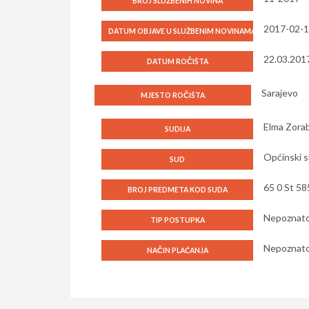
BROJ SLUŽBENIH NOVINA
2017-02-
DATUM OBJAVE U SLUŽBENIM NOVINAMA
22.03.201
DATUM ROČIŠTA
Sarajevo
MJESTO ROČIŠTA
Elma Zora
SUDIJA
Općinski s
SUD
65 0 St 58
BROJ PREDMETA KOD SUDA
Nepoznat
TIP POSTUPKA
Nepoznat
NAČIN PLAĆANJA