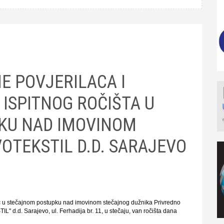
E POVJERILACA I
ISPITNOG ROČIŠTA U
KU NAD IMOVINOM
OTEKSTIL D.D. SARAJEVO
dić u stečajnom postupku nad imovinom stečajnog dužnika Privredno
 d.d. Sarajevo, ul. Ferhadija br. 11, u stečaju, van ročišta dana