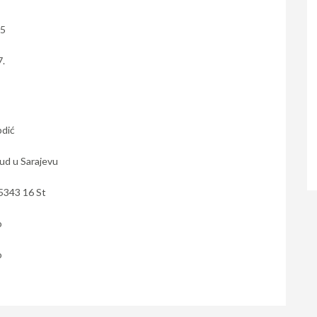
15
7.
bdić
ud u Sarajevu
5343 16 St
o
o