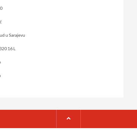
30
ć
ud u Sarajevu
320 16 L
o
o