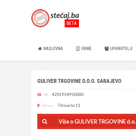
NASLOVNA
FIRME
UPRAVITELJI
GULIVER TRGOVINE D.O.O. SARAJEVO
4201954950000
JIB
Titova br.13
Adresa
Više o GULIVER TRGOVINE d.o.