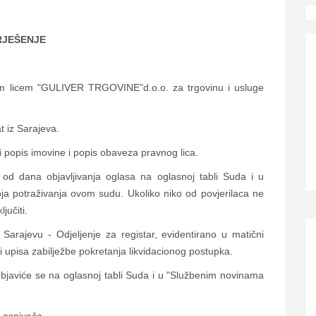
RJEŠENJE
nim licem "GULIVER TRGOVINE"d.o.o. za trgovinu i usluge
t iz Sarajeva.
ti popis imovine i popis obaveza pravnog lica.
od dana objavljivanja oglasa na oglasnoj tabli Suda i u
ja potraživanja ovom sudu. Ukoliko niko od povjerilaca ne
jučiti.
arajevu - Odjeljenje za registar, evidentirano u matični
i upisa zabilježbe pokretanja likvidacionog postupka.
objaviće se na oglasnoj tabli Suda i u "Službenim novinama