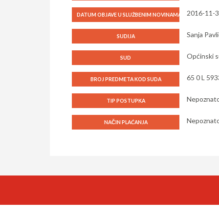
2016-11-
DATUM OBJAVE U SLUŽBENIM NOVINAMA
Sanja Pavli
SUDIJA
Općinski s
SUD
65 0 L 593
BROJ PREDMETA KOD SUDA
Nepoznat
TIP POSTUPKA
Nepoznat
NAČIN PLAĆANJA