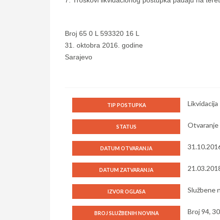
7. Troškovi likvidacionog postupka padaju na tere
Broj 65 0 L 593320 16 L
31. oktobra 2016. godine
Sarajevo
Likvidacija
TIP POSTUPKA
Otvaranje 
STATUS
31.10.201
DATUM OTVARANJA
21.03.201
DATUM ZATVARANJA
Službene n
IZVOR OGLASA
Broj 94, 3
BROJ SLUŽBENIH NOVINA