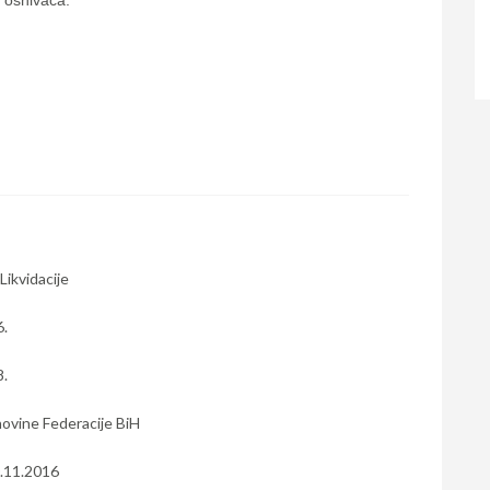
t osnivača.
Likvidacije
6.
8.
ovine Federacije BiH
0.11.2016