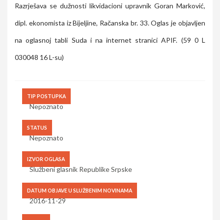
Razrješava se dužnosti likvidacioni upravnik Goran Marković,
dipl. ekonomista iz Bijeljine, Račanska br. 33. Oglas je objavljen
na oglasnoj tabli Suda i na internet stranici APIF. (59 0 L
030048 16 L-su)
TIP POSTUPKA
Nepoznato
STATUS
Nepoznato
IZVOR OGLASA
Službeni glasnik Republike Srpske
DATUM OBJAVE U SLUŽBENIM NOVINAMA
2016-11-29