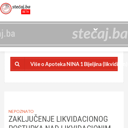
APOTEKA NINA 1 BIJELJINA (LIKVIDIRAN)
4402981180009
JIB
Više o Apoteka NINA 1 Bijeljina (likvidiran)
NEPOZNATO
ZAKLJUČENJE LIKVIDACIONOG