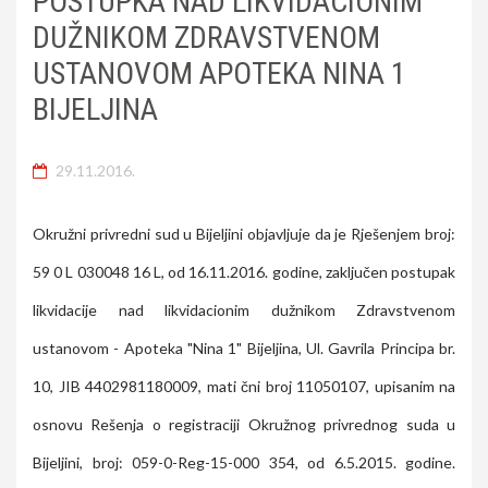
POSTUPKA NAD LIKVIDACIONIM
DUŽNIKOM ZDRAVSTVENOM
USTANOVOM APOTEKA NINA 1
BIJELJINA
29.11.2016.
Okružni privredni sud u Bijeljini objavljuje da je Rješenjem broj:
59 0 L 030048 16 L, od 16.11.2016. godine, zaključen postupak
likvidacije nad likvidacionim dužnikom Zdravstvenom
ustanovom - Apoteka "Nina 1" Bijeljina, Ul. Gavrila Principa br.
10, JIB 4402981180009, mati čni broj 11050107, upisanim na
osnovu Rešenja o registraciji Okružnog privrednog suda u
Bijeljini, broj: 059-0-Reg-15-000 354, od 6.5.2015. godine.