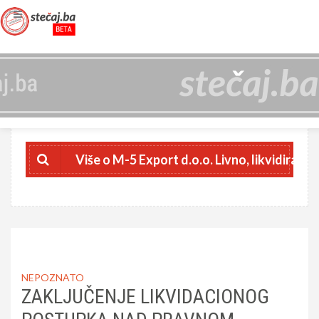
M-5 EXPORT D.O.O. LIVNO, LIKVIDIRAN
4281095800002
JIB
Više o M-5 Export d.o.o. Livno, likvidiran
NEPOZNATO
ZAKLJUČENJE LIKVIDACIONOG