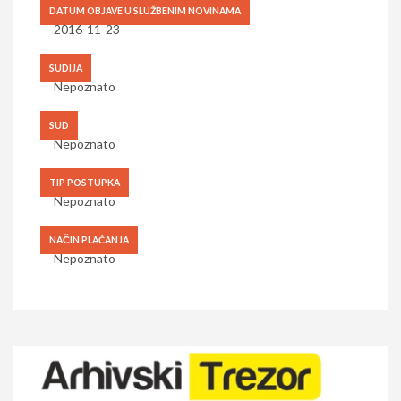
DATUM OBJAVE U SLUŽBENIM NOVINAMA
2016-11-23
SUDIJA
Nepoznato
SUD
Nepoznato
TIP POSTUPKA
Nepoznato
NAČIN PLAĆANJA
Nepoznato