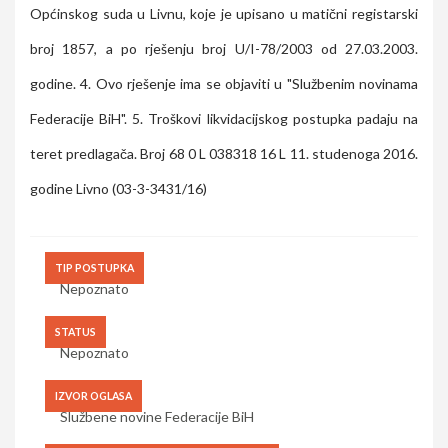
Općinskog suda u Livnu, koje je upisano u matični registarski
broj 1857, a po rješenju broj U/I-78/2003 od 27.03.2003.
godine. 4. Ovo rješenje ima se objaviti u "Službenim novinama
Federacije BiH". 5. Troškovi likvidacijskog postupka padaju na
teret predlagača. Broj 68 0 L 038318 16 L 11. studenoga 2016.
godine Livno (03-3-3431/16)
TIP POSTUPKA
Nepoznato
STATUS
Nepoznato
IZVOR OGLASA
Službene novine Federacije BiH