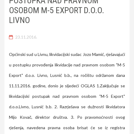
POSTUPKA NAD PRAVNOM
OSOBOM M-5 EXPORT D.O.O.
LIVNO
23.11.2016.
Općinski sud u Livnu, likvidacijski sudac Jozo Mamić, rješavajući
u postupku provođenja likvidacije nad pravnom osobom "M-5
Export" d.o.o. Livno, Lusnić b.b., na ročištu održanom dana
11.11.2016. godine, donio je sljedeći OGLAS 1.Zaključuje se
likvidacijski postupak nad pravnom osobom "M-5 Export"
d.o.o.Livno, Lusnić b.b. 2. Razrješava se dužnosti likvidatora
Mijo Kovač, direktor društva. 3. Po pravomoćnosti ovog
rješenja, navedena pravna osoba brisat će se iz registra