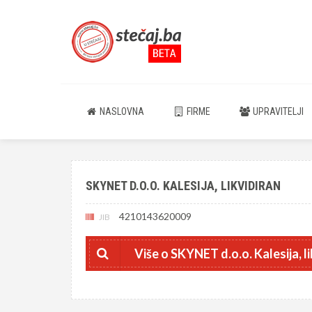
NASLOVNA
FIRME
UPRAVITELJI
SKYNET D.O.O. KALESIJA, LIKVIDIRAN
4210143620009
JIB
Više o SKYNET d.o.o. Kalesija, l