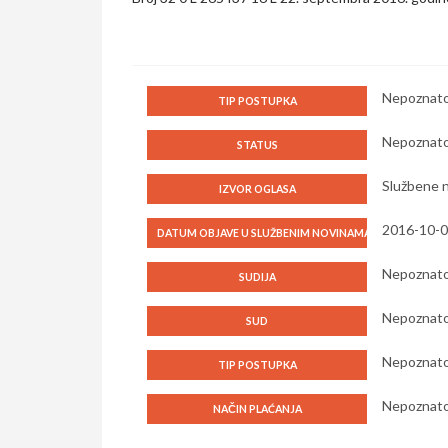
Nepoznat
TIP POSTUPKA
Nepoznat
STATUS
Službene n
IZVOR OGLASA
2016-10-
DATUM OBJAVE U SLUŽBENIM NOVINAMA
Nepoznat
SUDIJA
Nepoznat
SUD
Nepoznat
TIP POSTUPKA
Nepoznat
NAČIN PLAĆANJA