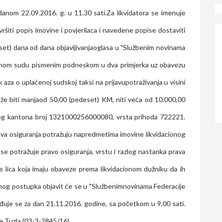
 danom 22.09.2016. g. u 11.30 sati.Za likvidatora se imenuje
vršiti popis imovine i povjerilaca i navedene popise dostaviti
deset) dana od dana objavljivanjaoglasa u "Službenim novinama
acionom sudu pismenim podneskom u dva primjerka uz obavezu
 aza o uplaćenoj sudskoj taksi na prijavupotraživanja u visini
ože biti manjaod 50,00 (pedeset) KM, niti veća od 10.000,00
kog kantona broj 1321000256000080, vrsta prihoda 722221.
prava osiguranja potražuju napredmetima imovine likvidacionog
e potražuje pravo osiguranja, vrstu i razlog nastanka prava
se lica koja imaju obaveze prema likvidacionom dužniku da ih
ionog postupka objavit će se u "Službenimnovinama Federacije
ređuje se za dan 21.11.2016. godine, sa početkom u 9,00 sati.
e Tuzla (03-3-2845/16)