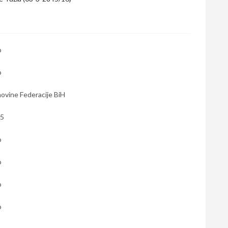
o
o
ovine Federacije BiH
05
o
o
o
o