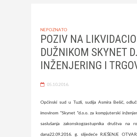
NEPOZNATO
POZIV NA LIKVIDACI
DUŽNIKOM SKYNET D.
INŽENJERING I TRGO
05.10.2016.
Općinski sud u Tuzli, sudija Asmira Bešić, odluč
imovinom "Skynet "d.o.o. za kompjuterski inženjer
saslušanja zakonskogzastupnika društva na r
dana22.09.2016. g. slijedeće RJEŠENJE OTVARA