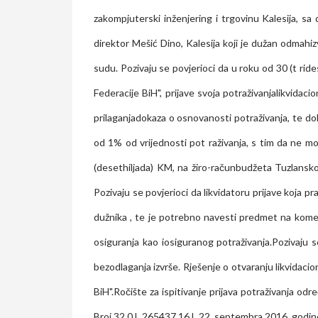
zakompjuterski inženjering i trgovinu Kalesija, sa
direktor Mešić Dino, Kalesija koji je dužan odmahiz
sudu. Pozivaju se povjerioci da u roku od 30 (t ri
Federacije BiH", prijave svoja potraživanjalikvid
prilaganjadokaza o osnovanosti potraživanja, te dok
od 1% od vrijednosti pot raživanja, s tim da ne m
(desethiljada) KM, na žiro-računbudžeta Tuzlans
Pozivaju se povjerioci da likvidatoru prijave koja 
dužnika , te je potrebno navesti predmet na komes
osiguranja kao iosiguranog potraživanja.Pozivaju 
bezodlaganja izvrše. Rješenje o otvaranju likvidac
BiH".Ročište za ispitivanje prijava potraživanja od
Broj 32 0 L 265437 16 L 22. septembra 2016. godin