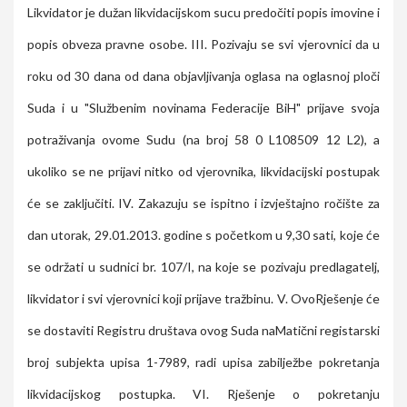
Likvidator je dužan likvidacijskom sucu predočiti popis imovine i
popis obveza pravne osobe. III. Pozivaju se svi vjerovnici da u
roku od 30 dana od dana objavljivanja oglasa na oglasnoj ploči
Suda i u "Službenim novinama Federacije BiH" prijave svoja
potraživanja ovome Sudu (na broj 58 0 L108509 12 L2), a
ukoliko se ne prijavi nitko od vjerovnika, likvidacijski postupak
će se zaključiti. IV. Zakazuju se ispitno i izvještajno ročište za
dan utorak, 29.01.2013. godine s početkom u 9,30 sati, koje će
se održati u sudnici br. 107/I, na koje se pozivaju predlagatelj,
likvidator i svi vjerovnici koji prijave tražbinu. V. OvoRješenje će
se dostaviti Registru društava ovog Suda naMatični registarski
broj subjekta upisa 1-7989, radi upisa zabilježbe pokretanja
likvidacijskog postupka. VI. Rješenje o pokretanju