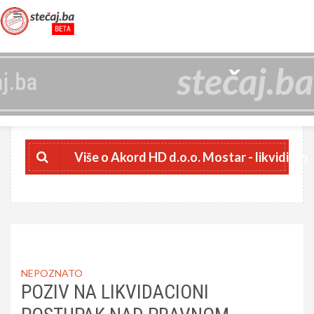
AKORD HD D.O.O. MOSTAR - LIKVIDIRAN
4227019670006
JIB
Više o Akord HD d.o.o. Mostar - likvidiran
NEPOZNATO
POZIV NA LIKVIDACIONI