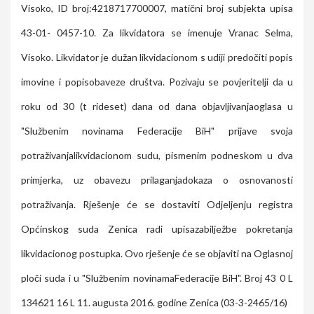
Visoko, ID broj:4218717700007, matični broj subjekta upisa
43-01- 0457-10. Za likvidatora se imenuje Vranac Selma,
Visoko. Likvidator je dužan likvidacionom s udiji predočiti popis
imovine i popisobaveze društva. Pozivaju se povjeritelji da u
roku od 30 (t rideset) dana od dana objavljivanjaoglasa u
"Službenim novinama Federacije BiH" prijave svoja
potraživanjalikvidacionom sudu, pismenim podneskom u dva
primjerka, uz obavezu prilaganjadokaza o osnovanosti
potraživanja. Rješenje će se dostaviti Odjeljenju registra
Općinskog suda Zenica radi upisazabilježbe pokretanja
likvidacionog postupka. Ovo rješenje će se objaviti na Oglasnoj
ploči suda i u "Službenim novinamaFederacije BiH". Broj 43 0 L
134621 16 L 11. augusta 2016. godine Zenica (03-3-2465/16)