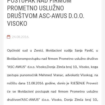
POSTUPAK NAD FIRMOM
PROMETNO USLUŽNO
DRUŠTVOM ASC-AWUS D.O.O.
VISOKO
24.08.2016.
Općinski sud u Zenici, likvidacioni sudija Sanja Pavlić, u
likvidacionompostupku nad firmom Prometno uslužno društvo
"ASC-AWUS" d.o.o. Visoko,Donja Zimča broj 10., Visoko, koga
zastupa punomoćnik Mehmed Vranac, advokatiz Visokog, na
ročištu dana 11.08.2016. godine, donio je RJEŠENJE Provest
će se likvidacioni postupak nad firmom Prometno uslužno
društvom"ASC-AWUS" d.o.o. Visoko, Donja Zimča broj 10.,