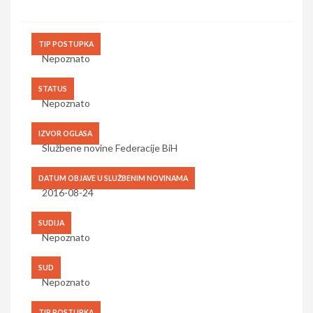
TIP POSTUPKA
Nepoznato
STATUS
Nepoznato
IZVOR OGLASA
Službene novine Federacije BiH
DATUM OBJAVE U SLUŽBENIM NOVINAMA
2016-08-24
SUDIJA
Nepoznato
SUD
Nepoznato
TIP POSTUPKA