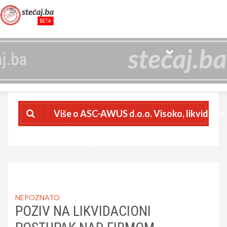
ASC-AWUS D.O.O. VISOKO, LIKVIDIRAN
4218717700007
JIB
Više o ASC-AWUS d.o.o. Visoko, likvidiran
NEPOZNATO
POZIV NA LIKVIDACIONI