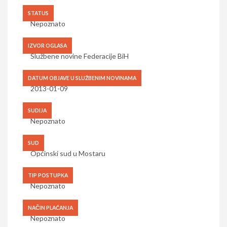
STATUS
Nepoznato
IZVOR OGLASA
Službene novine Federacije BiH
DATUM OBJAVE U SLUŽBENIM NOVINAMA
2013-01-09
SUDIJA
Nepoznato
SUD
Općinski sud u Mostaru
TIP POSTUPKA
Nepoznato
NAČIN PLAĆANJA
Nepoznato