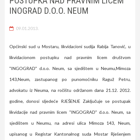
POSTUPKA NAD PRAVNIM LICEM
INOGRAD D.O.O. NEUM
09.01.2013.
Općinski sud u Mostaru, likvidacioni sudija Rabija Tanović, u
likvidacionom postupku nad pravnim licem društvom
"INGOGRAD" d.o.o. Neum, sa sjedištem u Neumu,Mimoza
143,Neum, zastupanog po punomoćniku Raguž Petru,
advokatu iz Neuma, na ročištu održanom dana 21.12. 2012.
godine, donosi sljedeće RJEŠENJE Zaključuje se postupak
likvidacije nad pravnim licem "INGOGRAD" d.o.o. Neum, sa
sjedištem u Neumu, na adresi ulica Mimoza 143, Neum,
upisanog u Registar Kantonalnog suda Mostar Rješenjem