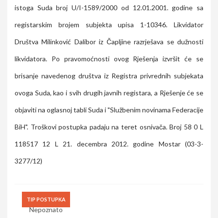
istoga Suda broj U/I-1589/2000 od 12.01.2001. godine sa
registarskim brojem subjekta upisa 1-10346. Likvidator
Društva Milinković Dalibor iz Čapljine razrješava se dužnosti
likvidatora. Po pravomoćnosti ovog Rješenja izvršit će se
brisanje navedenog društva iz Registra privrednih subjekata
ovoga Suda, kao i svih drugih javnih registara, a Rješenje će se
objaviti na oglasnoj tabli Suda i "Službenim novinama Federacije
BiH". Troškovi postupka padaju na teret osnivača. Broj 58 0 L
118517 12 L 21. decembra 2012. godine Mostar (03-3-
3277/12)
TIP POSTUPKA
Nepoznato