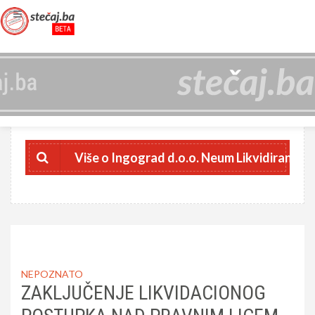
INGOGRAD D.O.O. NEUM LIKVIDIRAN
4227524480009
JIB
Više o Ingograd d.o.o. Neum Likvidiran
NEPOZNATO
ZAKLJUČENJE LIKVIDACIONOG