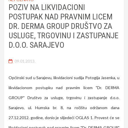
POZIV NA LIKVIDACIONI
POSTUPAK NAD PRAVNIM LICEM
DR. DERMA GROUP DRUŠTVO ZA
USLUGE, TRGOVINU I ZASTUPANJE
D.O.O. SARAJEVO
09.01.2013.
Općinski sud u Sarajevu, likvidacioni sudija Potogija Jasenka, u
likvidacionom postupku nad pravnim licem "Dr. DERMA
GROUP" Društvo za usluge, trgovinu i zastupanje d.o.o.
Sarajevo, ul. Humska br. 8, na ročištu održanom dana
27.12.2012. godine, donio je slijedeći OGLAS 1. Provest će se
likvidacioni postupak nad pravnim licem "Dr. DERMA GROUP"