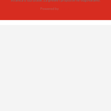
Stranica u fazi izrade. Za greške i propuste ne odgovaramo.
Powered by
neehad