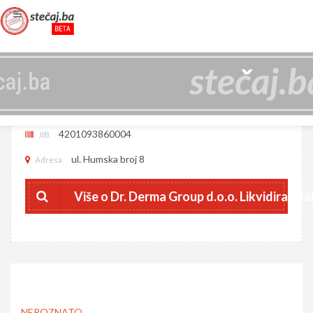
DR. DERMA GROUP D.O.O. LIKVIDIRAN
SARAJEVO
4201093860004
JIB
ul. Humska broj 8
Adresa
Više o Dr. Derma Group d.o.o. Likvidiran S
NEPOZNATO