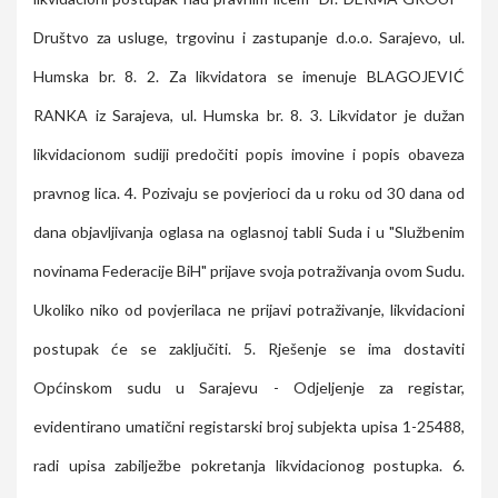
Društvo za usluge, trgovinu i zastupanje d.o.o. Sarajevo, ul.
Humska br. 8. 2. Za likvidatora se imenuje BLAGOJEVIĆ
RANKA iz Sarajeva, ul. Humska br. 8. 3. Likvidator je dužan
likvidacionom sudiji predočiti popis imovine i popis obaveza
pravnog lica. 4. Pozivaju se povjerioci da u roku od 30 dana od
dana objavljivanja oglasa na oglasnoj tabli Suda i u "Službenim
novinama Federacije BiH" prijave svoja potraživanja ovom Sudu.
Ukoliko niko od povjerilaca ne prijavi potraživanje, likvidacioni
postupak će se zaključiti. 5. Rješenje se ima dostaviti
Općinskom sudu u Sarajevu - Odjeljenje za registar,
evidentirano umatični registarski broj subjekta upisa 1-25488,
radi upisa zabilježbe pokretanja likvidacionog postupka. 6.