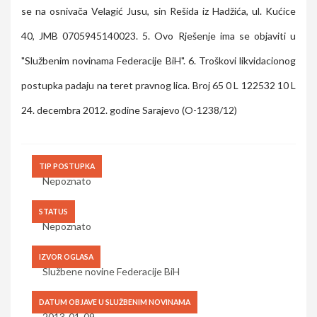
se na osnivača Velagić Jusu, sin Rešida iz Hadžića, ul. Kućice
40, JMB 0705945140023. 5. Ovo Rješenje ima se objaviti u
"Službenim novinama Federacije BiH". 6. Troškovi likvidacionog
postupka padaju na teret pravnog lica. Broj 65 0 L 122532 10 L
24. decembra 2012. godine Sarajevo (O-1238/12)
TIP POSTUPKA
Nepoznato
STATUS
Nepoznato
IZVOR OGLASA
Službene novine Federacije BiH
DATUM OBJAVE U SLUŽBENIM NOVINAMA
2013-01-09