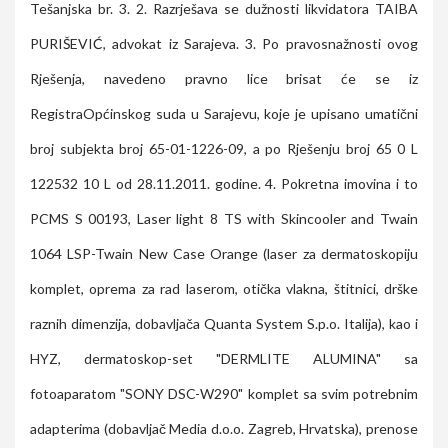
Tešanjska br. 3. 2. Razrješava se dužnosti likvidatora TAIBA
PURIŠEVIĆ, advokat iz Sarajeva. 3. Po pravosnažnosti ovog
Rješenja, navedeno pravno lice brisat će se iz
RegistraOpćinskog suda u Sarajevu, koje je upisano umatični
broj subjekta broj 65-01-1226-09, a po Rješenju broj 65 0 L
122532 10 L od 28.11.2011. godine. 4. Pokretna imovina i to
PCMS S 00193, Laser light 8 TS with Skincooler and Twain
1064 LSP-Twain New Case Orange (laser za dermatoskopiju
komplet, oprema za rad laserom, otička vlakna, štitnici, drške
raznih dimenzija, dobavljača Quanta System S.p.o. Italija), kao i
HYZ, dermatoskop-set "DERMLITE ALUMINA" sa
fotoaparatom "SONY DSC-W290" komplet sa svim potrebnim
adapterima (dobavljač Media d.o.o. Zagreb, Hrvatska), prenose