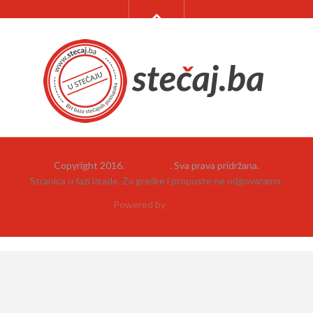
Copyright 2016.
Stečaj.ba
. Sva prava pridržana.
Stranica u fazi izrade. Za greške i propuste ne odgovaramo.
Powered by
neehad