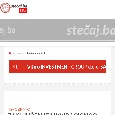
INVESTMENT GROUP D.O.O. SARAJEVO
4201475040007
JIB
Tešanjska 3
Adresa
Više o INVESTMENT GROUP d.o.o. SARA
NEPOZNATO