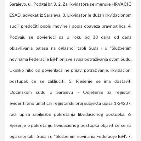
Sarajevo, ul. Podgaj br. 3. 2. Za likvidatora se imenuje HRVAČIĆ
ESAD, advokat iz Sarajeva. 3. Likvidator je dužan likvidacionom
sudiji predočiti popis imovine i popis obaveza pravnog lica. 4.
Pozivaju se povjerioci da u roku od 30 dana od dana
objavljivanja oglasa na oglasnoj tabli Suda i u "Službenim
novinama Federacije BiH" prijave svoja potraživanja ovom Sudu.
Ukoliko niko od povjerilaca ne prijavi potraživanje, likvidacioni
postupak će se zaključiti. 5. Rješenje se ima dostaviti
Općinskom sudu u Sarajevu - Odjeljenje za registar,
evidentirano umatični registarski broj subjekta upisa 1-24237,
radi upisa zabilježbe pokretanja likvidacionog postupka. 6.
Rješenje o pokretanju likvidacionog postupka objavit će se na
oglasnoj tabli Suda i u "Službenim novinama Federacije BiH". 7.