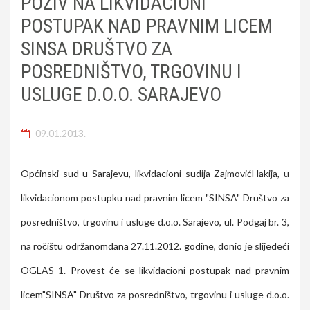
POZIV NA LIKVIDACIONI
POSTUPAK NAD PRAVNIM LICEM
SINSA DRUŠTVO ZA
POSREDNIŠTVO, TRGOVINU I
USLUGE D.O.O. SARAJEVO
09.01.2013.
Općinski sud u Sarajevu, likvidacioni sudija ZajmovićHakija, u
likvidacionom postupku nad pravnim licem "SINSA" Društvo za
posredništvo, trgovinu i usluge d.o.o. Sarajevo, ul. Podgaj br. 3,
na ročištu održanomdana 27.11.2012. godine, donio je slijedeći
OGLAS 1. Provest će se likvidacioni postupak nad pravnim
licem"SINSA" Društvo za posredništvo, trgovinu i usluge d.o.o.