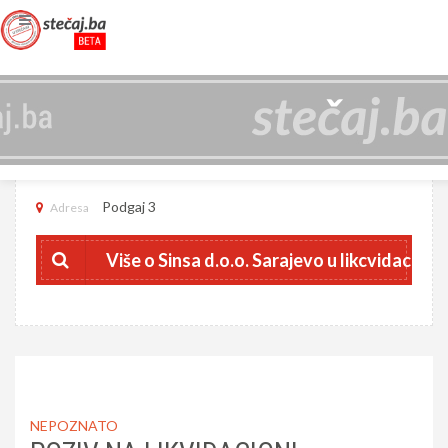
SINSA D.O.O. SARAJEVO U LIKCVIDACIJI
4200848040006
JIB
Podgaj 3
Adresa
Više o Sinsa d.o.o. Sarajevo u likcvidaciji
NEPOZNATO