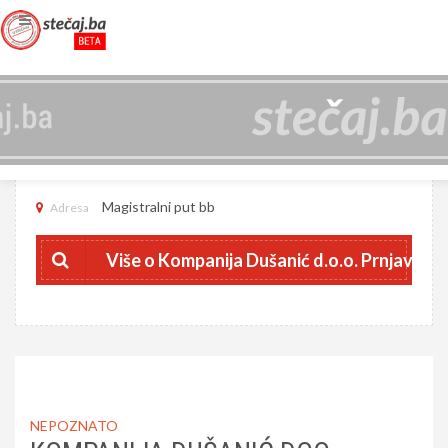
KOMPANIJA DUŠANIĆ D.O.O. PRNJAVOR
4401217730006
JIB
Magistralni put bb
Adresa
Više o Kompanija Dušanić d.o.o. Prnjavor
NEPOZNATO