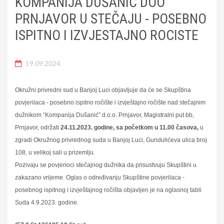
KOMPANIJA DUŠANIĆ DOO
PRNJAVOR U STEČAJU - POSEBNO
ISPITNO I IZVJESTAJNO ROCISTE
19.09.2024.
Okružni privredni sud u Banjoj Luci objavljuje da će se Skupština
povjerilaca - posebno ispitno ročište i izvještajno ročište nad stečajnim
dužnikom “Kompanija Dušanić” d.o.o. Prnjavor, Magistralni put bb,
Prnjavor, održati
24.11.2023. godine, sa početkom u 11.00 časova,
u
zgradi Okružnog privrednog suda u Banjoj Luci, Gundulićeva ulica broj
108, u velikoj sali u prizemlju.
Pozivaju se povjerioci stečajnog dužnika da prisustvuju Skupštini u
zakazano vrijeme. Oglas o određivanju Skupštine povjerilaca -
posebnog ispitnog i izvještajnog ročišta objavljen je na oglasnoj tabli
Suda 4.9.2023. godine.