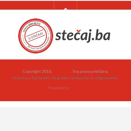
Copyright 2016.
Stečaj.ba
. Sva prava pridržana.
Stranica u fazi izrade. Za greške i propuste ne odgovaramo.
Powered by
neehad