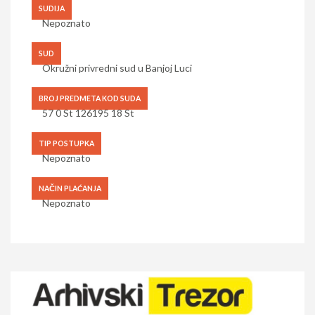
SUDIJA
Nepoznato
SUD
Okružni privredni sud u Banjoj Luci
BROJ PREDMETA KOD SUDA
57 0 St 126195 18 St
TIP POSTUPKA
Nepoznato
NAČIN PLAĆANJA
Nepoznato