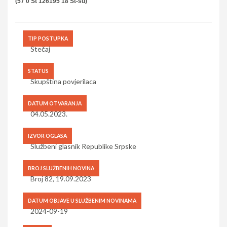
(57 0 St 126195 18 St-su)
TIP POSTUPKA
Stečaj
STATUS
Skupština povjerilaca
DATUM OTVARANJA
04.05.2023.
IZVOR OGLASA
Službeni glasnik Republike Srpske
BROJ SLUŽBENIH NOVINA
Broj 82, 19.09.2023
DATUM OBJAVE U SLUŽBENIM NOVINAMA
2024-09-19