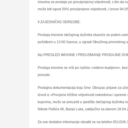
imovina se prodaje po procijenjenoj vrijednosti, s tim da na
može biti ispod 50% procijenjene vrijednosti, i iznosi 94.
II ZAJEDNIČKE ODREDBE:
Prodaja imovine stečajnog dužnika obaviće se putem usme
početkom u 13:00 časova, u zgradi Okružnog privrednog suda
IIa) PREGLED IMOVINE I PREUZIMANјE PRODAJNE D
Prodaja imovine se vrši po načelu «viđeno-kuplјeno», bez
ponude.
Prodajna dokumentacija koju čine: Obrazac prijave za učeš
Izvod iz «Procjene tržišne vrijednosti nekretnina i oprem
kupcima, može se preuzeti u sjedištu stečajnog dužnika na
Nikole Pašića 46, Banja Luka, zaklјučno sa danom 18.04.
Za sve dodatne informacije obratiti se na telefon 051/326