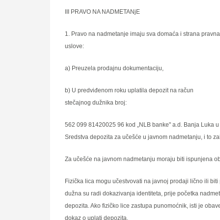
III PRAVO NA NADMETANјE
1. Pravo na nadmetanje imaju sva domaća i strana pravna li
uslove:
a) Preuzela prodajnu dokumentaciju,
b) U predviđenom roku uplatila depozit na račun
stečajnog dužnika broj:
562 099 81420025 96 kod „NLB banke" a.d. Banja Luka u 
Sredstva depozita za učešće u javnom nadmetanju, i to z
Za učešće na javnom nadmetanju moraju biti ispunjena ob
Fizička lica mogu učestvovati na javnoj prodaji lično ili b
dužna su radi dokazivanja identiteta, prije početka nadmet
depozita. Ako fizičko lice zastupa punomoćnik, isti je ob
dokaz o uplati depozita.