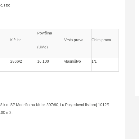
, i to:
Površina
K.č. br.
Vrsta prava
Obim prava
(UMg)
2866/2
16.100
vlasništvo
1/1
 k.o. SP Modriča na kč. br. 397/90, i u Posjedovni list broj 1012/1
.100 m2.