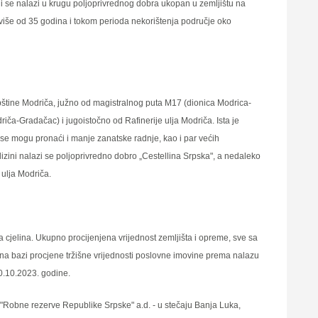
ji se nalazi u krugu polјoprivrednog dobra ukopan u zemlјištu na
i više od 35 godina i tokom perioda nekorištenja područje oko
opštine Modriča, južno od magistralnog puta M17 (dionica Modrica-
ča-Gradačac) i jugoistočno od Rafinerije ulјa Modriča. Ista je
se mogu pronaći i manje zanatske radnje, kao i par većih
lizini nalazi se polјoprivredno dobro „Cestellina Srpska", a nedaleko
 ulјa Modriča.
 cjelina. Ukupno procijenjena vrijednost zemlјišta i opreme, sve sa
 na bazi procjene tržišne vrijednosti poslovne imovine prema nalazu
0.10.2023. godine.
P "Robne rezerve Republike Srpske" a.d. - u stečaju Banja Luka,