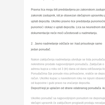
Pravna lica mogu biti predstavlјena po zakonskom zastupni
zakonski zastupnik, isti je obavezan stečajnom upravniku pr
uplati depozita. Ukoliko pravno lice predstavlјa punomoćn
punomoć i dokaz o uplati depozita. Lica sa neurednom dok
dokumentacije neće moći učestvovati u nadmetanju.
2. Javno nadmetanje održaće se i kad prisustvuje samo
jedan ponuđač.
Nakon zaklјučenja nadmetanja utvrđuje se lista ponuđača k
nekretnine prodate najpovolјnijem ponuđaču. Zaklјučak o i
adresu kupca u roku od 3 (tri) dana od dana održavanja lici
Ponuđačima čije ponude nisu prihvaćene, vratiće se depo
račun. Ukoliko kupac u navedenom roku ne ispuni obaveze
od kupovine i gubi pravo na vraćanje depozita.
Depozit koji je uplaćen od strane odabranog ponuđača -k
Ukoliko ponuđač sa najpovolјnijom ponudom ne deponuje 
stečajni upravnik će zaklјučkom proglasiti prodaju neval