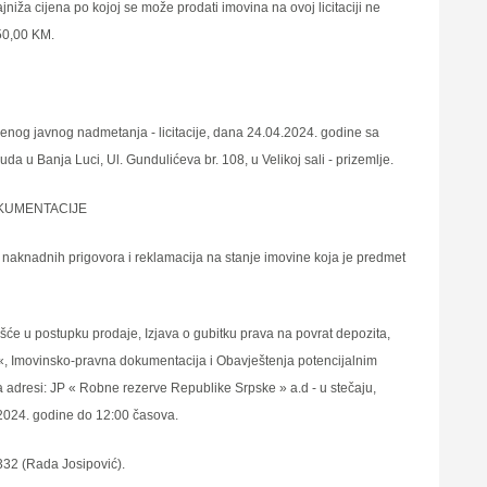
jniža cijena po kojoj se može prodati imovina na ovoj licitaciji ne
050,00 KM.
nog javnog nadmetanja - licitacije, dana 24.04.2024. godine sa
 u Banja Luci, Ul. Gundulićeva br. 108, u Velikoj sali - prizemlјe.
OKUMENTACIJE
 naknadnih prigovora i reklamacija na stanje imovine koja je predmet
će u postupku prodaje, Izjava o gubitku prava na povrat depozita,
e «, Imovinsko-pravna dokumentacija i Obavještenja potencijalnim
 adresi: JP « Robne rezerve Republike Srpske » a.d - u stečaju,
2024. godine do 12:00 časova.
-332 (Rada Josipović).