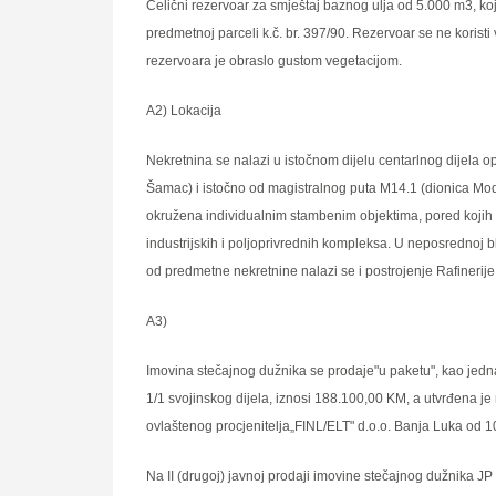
Čelični rezervoar za smještaj baznog ulјa od 5.000 m3, ko
predmetnoj parceli k.č. br. 397/90. Rezervoar se ne korist
rezervoara je obraslo gustom vegetacijom.
A2) Lokacija
Nekretnina se nalazi u istočnom dijelu centarlnog dijela 
Šamac) i istočno od magistralnog puta M14.1 (dionica Modri
okružena individualnim stambenim objektima, pored kojih 
industrijskih i polјoprivrednih kompleksa. U neposrednoj b
od predmetne nekretnine nalazi se i postrojenje Rafinerije
A3)
Imovina stečajnog dužnika se prodaje"u paketu", kao jedna
1/1 svojinskog dijela, iznosi 188.100,00 KM, a utvrđena je
ovlaštenog procjenitelјa„FINL/ELT" d.o.o. Banja Luka od 1
Na II (drugoj) javnoj prodaji imovine stečajnog dužnika J