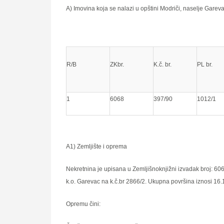
A) Imovina koja se nalazi u opštini Modriči, naselјe Garevac
R/B
ZKbr.
K.č. br.
PL br.
1
6068
397/90
1012/1
A1) Zemlјište i oprema
Nekretnina je upisana u Zemlјišnoknjižni izvadak broj: 6068
k.o. Garevac na k.č.br 2866/2. Ukupna površina iznosi 16
Opremu čini: