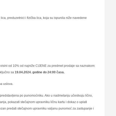
ca, preduzetnici i fizička lica, koja su ispunila niže navedene
visini od 10% od najniže CIJENE za predmet prodaje sa naznakom:
aklјučno sa
19.04.2024. godine do 24:00 časa.
a uslova.
iti predstavlјena po punomoćniku. Ako u nadmetanju učestvuju lično,
anja, pokazati stečajnom upravniku ličnu kartu i dokaz o uplati
avezan predati stečajnom upravniku valјanu punomoć za zastupanje i