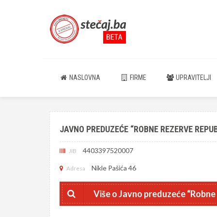
NASLOVNA
FIRME
UPRAVITELJI
JAVNO PREDUZEĆE “ROBNE REZERVE REPUB
4403397520007
JIB
Nikle Pašića 46
Adresa
Više o Javno preduzeće “Robne 