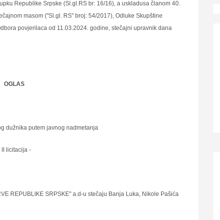
upku Republike Srpske (Sl.gl.RS br: 16/16), a uskladusa članom 40.
stečajnom masom ("Sl.gl. RS" broj: 54/2017), Odluke Skupštine
dbora povjerilaca od 11.03.2024. godine, stečajni upravnik dana
OGLAS
nog dužnika putem javnog nadmetanja
 II licitacija -
VE REPUBLIKE SRPSKE" a.d-u stečaju Banja Luka, Nikole Pašića