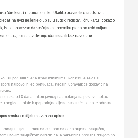
ku (direktoru) ili punomoćniku. Ukoliko pravno lice predstavlјa
edati na uvid rješenje o upisu u sudski registar, ličnu kartu i dokaz o
ik, isti je obavezan da stečajnom upravniku preda na uvid valјanu
umentacijom za utvrđivanje identiteta ili bez navedene
oji su ponudili cijene iznad minimuma i konstatuje se da su
zboru najpovolјnijeg ponuđača, stečajni upravnik će dostaviti na
tacije.
zit u roku od 8 dana nakon javnog nadmetanja na poslovni-tekući
 u pogledu uplate kupoprodajne cijene, smatraće se da je odustao
upca smatra se dijelom avansne uplate.
prodajnu cijenu u roku od 30 dana od dana prijema zaklјučka,
јanom i novim zaklјučkom odrediti da je nekretnina prodana drugom po