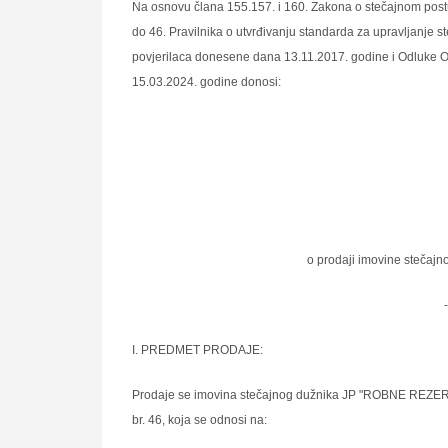
Na osnovu člana 155.157. i 160. Zakona o stečajnom post
do 46. Pravilnika o utvrđivanju standarda za upravlјanje 
povjerilaca donesene dana 13.11.2017. godine i Odluke O
15.03.2024. godine donosi:
o prodaji imovine stečaj
-
I. PREDMET PRODAJE:
Prodaje se imovina stečajnog dužnika JP "ROBNE REZER
br. 46, koja se odnosi na: