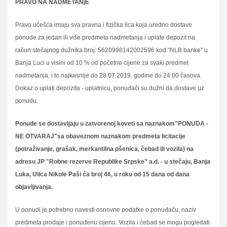
PRAVO NA NADMETANjE
Pravo učešća imaju sva pravna i fizička lica koja uredno dostave
ponude za jedan ili više predmeta nadmetanja i uplate depozit na
račun stečajnog dužnika broj: 5620998142002596 kod "NLB banke" u
Banja Luci u visini od 10 % od početne cijene za svaki predmet
nadmetanja, i to najkasnije do 28.07.2019. godine do 24:00 časova.
Dokaz o uplati depozita - uplatnicu, ponuđači su dužni da dostave uz
ponudu.
Ponude se dostavljaju u zatvorenoj koveti sa naznakom"PONUDA -
NE OTVARAJ"sa obaveznom naznakom predmeta licitacije
(potraživanje, grašak, merkantilna pšenica, čebad ili vozila) na
adresu JP "Robne rezerve Republike Srpske" a.d. - u stečaju, Banja
Luka, Ulica Nikole Paši ća broj 46, u roku od 15 dana od dana
objavljivanja.
U ponudi je potrebno navesti osnovne podatke o ponuđaču, naziv
predmeta prodaje i ponuđenu cijenu. Vozila i ćebad se mogu pogledati