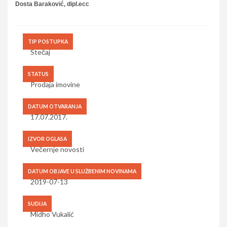
Dosta Baraković, dipl.ecc
TIP POSTUPKA
Stečaj
STATUS
Prodaja imovine
DATUM OTVARANJA
17.07.2017.
IZVOR OGLASA
Večernje novosti
DATUM OBJAVE U SLUŽBENIM NOVINAMA
2019-07-13
SUDIJA
Midho Vukalić