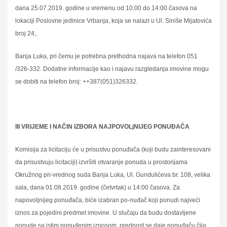
dana 25.07.2019. godine u vremenu od 10:00 do 14:00 časova na
lokaciji Poslovne jedinice Vrbanja, koja se nalazi u Ul. Siniše Mijatovića
broj 24,.
Banja Luka, pri čemu je potrebna prethodna najava na telefon 051
/326-332. Dodatne informacije kao i najavu razgledanja imovine mogu
se dobiti na telefon broj: ++387(051)326332.
III VRIJEME I NAČIN IZBORA NAJPOVOLjNIJEG PONUĐAČA
Komisija za licitaciju će u prisustvu ponuđača (koji budu zainteresovani
da prisustvuju licitaciji) izvršiti otvaranje ponuda u prostorijama
Okružnog pri-vrednog suda Banja Luka, Ul. Gundulićeva br. 108, velika
sala, dana 01.08.2019. godine (četvrtak) u 14:00 časova. Za
napovoljnijeg ponuđača, biće izabran po-nuđač koji ponudi najveći
iznos za pojedini predmet imovine. U slučaju da budu dostavljene
ponude sa istim ponuđenim iznosom, prednost se daje ponuđaču čija