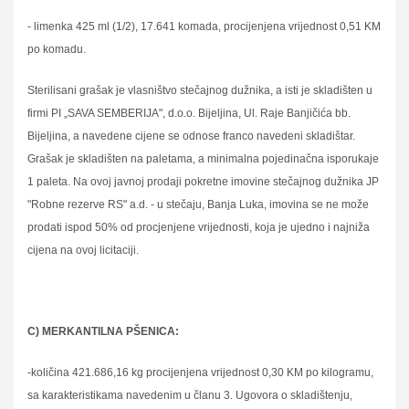
- limenka 425 ml (1/2), 17.641 komada, procijenjena vrijednost 0,51 KM
po komadu.
Sterilisani grašak je vlasništvo stečajnog dužnika, a isti je skladišten u
firmi PI „SAVA SEMBERIJA", d.o.o. Bijeljina, Ul. Raje Banjičića bb.
Bijeljina, a navedene cijene se odnose franco navedeni skladištar.
Grašak je skladišten na paletama, a minimalna pojedinačna isporukaje
1 paleta. Na ovoj javnoj prodaji pokretne imovine stečajnog dužnika JP
"Robne rezerve RS" a.d. - u stečaju, Banja Luka, imovina se ne može
prodati ispod 50% od procjenjene vrijednosti, koja je ujedno i najniža
cijena na ovoj licitaciji.
C) MERKANTILNA PŠENICA:
-količina 421.686,16 kg procijenjena vrijednost 0,30 KM po kilogramu,
sa karakteristikama navedenim u članu 3. Ugovora o skladištenju,