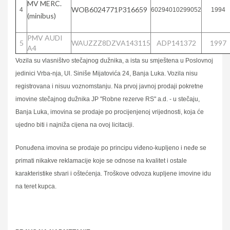
MV MERC.
WOB6024771P316659
4
60294010299052
1994
(minibus)
PMV AUDI
5
WAUZZZ8DZVA143115
ADP141372
1997
A4
Vozila su vlasništvo stečajnog dužnika, a ista su smještena u Poslovnoj
jedinici Vrba-nja, Ul. Siniše Mijatovića 24, Banja Luka. Vozila nisu
registrovana i nisuu voznomstanju. Na prvoj javnoj prodaji pokretne
imovine stečajnog dužnika JP "Robne rezerve RS" a.d. - u stečaju,
Banja Luka, imovina se prodaje po procijenjenoj vrijednosti, koja će
ujedno biti i najniža cijena na ovoj licitaciji.
Ponuđena imovina se prodaje po principu viđeno-kupljeno i neđe se
primati nikakve reklamacije koje se odnose na kvalitet i ostale
karakteristike stvari i oštećenja. Troškove odvoza kupljene imovine idu
na teret kupca.