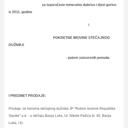
za isporučeno mineralno đubrivo i dizel gorivo
iz 2011. godine
i
POKRETNE IMOVINE STEČAJNOG
DUŽNIKA
- putem zatvorenih ponuda-
I PREDMET PRODAJE:
Prodaje. se imovina stečajnog dužnika JP "Robne rezerve Republike
Srpske" a.d. - u stečaju Banja Luka, Ul. Nikole Pašića br. 46, Banja
Luka, i to: