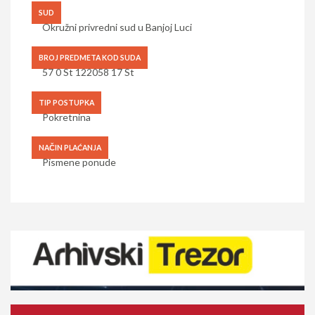
SUD
Okružni privredni sud u Banjoj Luci
BROJ PREDMETA KOD SUDA
57 0 St 122058 17 St
TIP POSTUPKA
Pokretnina
NAČIN PLAĆANJA
Pismene ponude