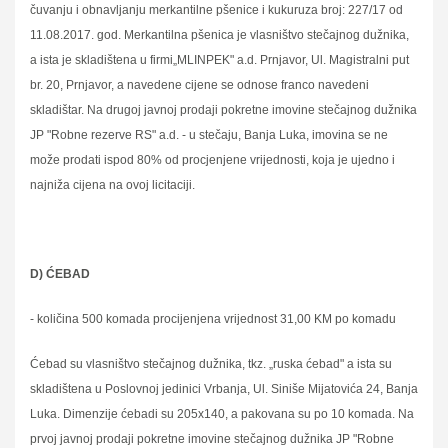
čuvanju i obnavljanju merkantilne pšenice i kukuruza broj: 227/17 od
11.08.2017. god. Merkantilna pšenica je vlasništvo stečajnog dužnika,
a ista je skladištena u firmi„MLINPEK" a.d. Prnjavor, Ul. Magistralni put
br. 20, Prnjavor, a navedene cijene se odnose franco navedeni
skladištar. Na drugoj javnoj prodaji pokretne imovine stečajnog dužnika
JP "Robne rezerve RS" a.d. - u stečaju, Banja Luka, imovina se ne
može prodati ispod 80% od procjenjene vrijednosti, koja je ujedno i
najniža cijena na ovoj licitaciji.
D) ĆEBAD
- količina 500 komada procijenjena vrijednost 31,00 KM po komadu
Ćebad su vlasništvo stečajnog dužnika, tkz. „ruska ćebad" a ista su
skladištena u Poslovnoj jedinici Vrbanja, Ul. Siniše Mijatovića 24, Banja
Luka. Dimenzije ćebadi su 205x140, a pakovana su po 10 komada. Na
prvoj javnoj prodaji pokretne imovine stečajnog dužnika JP "Robne