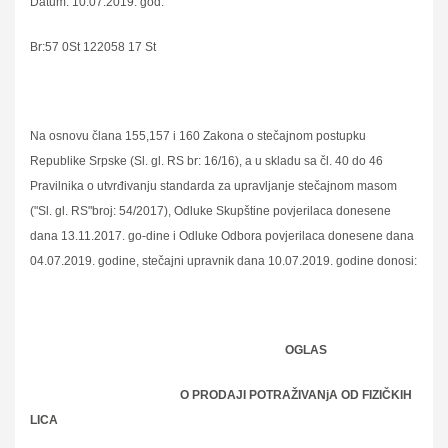
Datum: 10.07.2019. god.
Br:57 0St 122058 17 St
Na osnovu člana 155,157 i 160 Zakona o stečajnom postupku
Republike Srpske (Sl. gl. RS br: 16/16), a u skladu sa čl. 40 do 46
Pravilnika o utvrđivanju standarda za upravljanje stečajnom masom
("Sl. gl. RS"broj: 54/2017), Odluke Skupštine povjerilaca donesene
dana 13.11.2017. go-dine i Odluke Odbora povjerilaca donesene dana
04.07.2019. godine, stečajni upravnik dana 10.07.2019. godine donosi:
OGLAS
O PRODAJI POTRAŽIVANjA OD FIZIČKIH
LICA