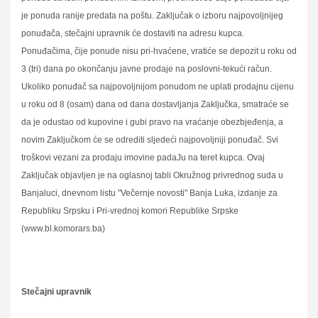
je ponuda ranije predata na poštu. Zaključak o izboru najpovoljnijeg
ponuđača, stečajni upravnik će dostaviti na adresu kupca.
Ponuđačima, čije ponude nisu pri-hvaćene, vratiće se depozit u roku od
3 (tri) dana po okončanju javne prodaje na poslovni-tekući račun.
Ukoliko ponuđač sa najpovoljnijom ponudom ne uplati prodajnu cijenu
u roku od 8 (osam) dana od dana dostavljanja Zaključka, smatraće se
da je odustao od kupovine i gubi pravo na vraćanje obezbjeđenja, a
novim Zaključkom će se odrediti sljedeći najpovoljniji ponuđač. Svi
troškovi vezani za prodaju imovine padaJu na teret kupca. Ovaj
Zaključak objavljen je na oglasnoj tabli Okružnog privrednog suda u
Banjaluci, dnevnom listu "Večernje novosti" Banja Luka, izdanje za
Republiku Srpsku i Pri-vrednoj komori Republike Srpske
(www.bl.komorars.ba)
Stečajni upravnik