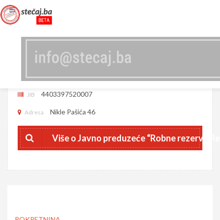
JAVNO PREDUZEĆE “ROBNE REZERVE
REPUBLIKE SRPSKE” A.D. BANJA LUKA
4403397520007
JIB
Nikle Pašića 46
Adresa
Više o Javno preduzeće “Robne rezerve Rep
POKRETNINA