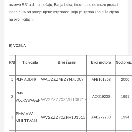
rezerve RS" a.d. - u stečaju, Banja Luka, imovina se ne može prodati
ispod 50% od procje-njene vrijednosti, koja je ujedno i najniža cijena
na ovoj licitaciji.
Е) VOZILA
R/B
Tip vozila
Broj šasije
Broj motora
God.proiz
WAUZZZ4BZYN75009
1
РМV АUDI-6
AFB101268
2000
PMV
2
ACO19238
1991
WV2ZZZ70ZMH108717
VOLKSWAGEN
PMV VW
WV2ZZZ70ZRH131515
3
AAB279988
1994
MULTIVAN