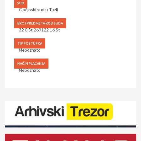
SUD
Općinski sud u Tuzli
BROJ PREDMETA KOD SUDA
32 0 St 269122 16 St
TIP POSTUPKA
Nepoznato
NAČIN PLAĆANJA
Nepoznato