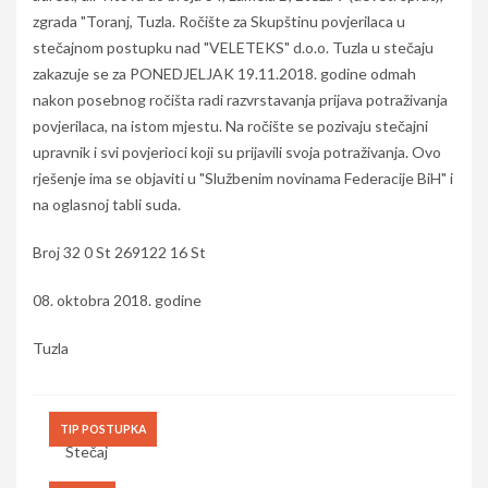
zgrada "Toranj, Tuzla. Ročište za Skupštinu povjerilaca u
stečajnom postupku nad "VELETEKS" d.o.o. Tuzla u stečaju
zakazuje se za PONEDJELJAK 19.11.2018. godine odmah
nakon posebnog ročišta radi razvrstavanja prijava potraživanja
povjerilaca, na istom mjestu. Na ročište se pozivaju stečajni
upravnik i svi povjerioci koji su prijavili svoja potraživanja. Ovo
rješenje ima se objaviti u "Službenim novinama Federacije BiH" i
na oglasnoj tabli suda.
Broj 32 0 St 269122 16 St
08. oktobra 2018. godine
Tuzla
TIP POSTUPKA
Stečaj