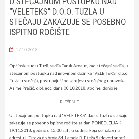
U STEČAJNOM POSTUPKU NAD
"VELETEKS" D.O.O. TUZLA U
STEČAJU ZAKAZUJE SE POSEBNO
ISPITNO ROČIŠTE
17.10.2018.
Općinski sud u Tuzli, sudija Faruk Arnaut, kao stečajni sudija, u
stečajnom postupku nad imovinom dužnika "VELETEKS" d.o.o.
Tuzla u stečaju, postupajući po zahtjevu stečajnog upravnika
Asime Pračić, dipl. ecc, dana 08.10.2018. godine, donio je
RJEŠENJE
U stečajnom postupku nad "VELETEKS" d.o.o. Tuzla u stečaju
zakazuje se posebno ispitno ročište za dan PONEDJELJAK
19.11.2018. godine u 13,00 sati, u sudnici koja se nalazi na
adresi, ul. Titova do broja 34, Lamela B, Eteža 9 (deveti sprat),