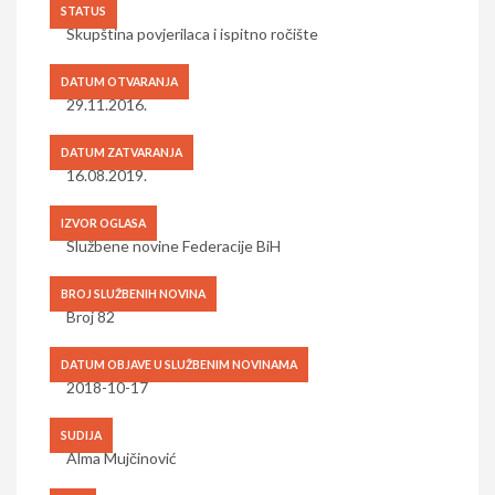
STATUS
Skupština povjerilaca i ispitno ročište
DATUM OTVARANJA
29.11.2016.
DATUM ZATVARANJA
16.08.2019.
IZVOR OGLASA
Službene novine Federacije BiH
BROJ SLUŽBENIH NOVINA
Broj 82
DATUM OBJAVE U SLUŽBENIM NOVINAMA
2018-10-17
SUDIJA
Alma Mujčinović