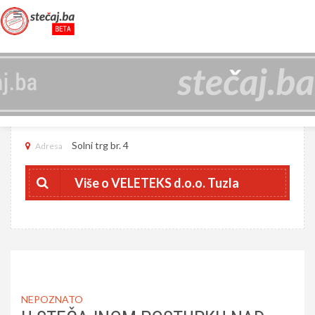
VELETEKS D.O.O. TUZLA
4209438310003
JIB
Solni trg br. 4
Adresa
Više o VELETEKS d.o.o. Tuzla
NEPOZNATO