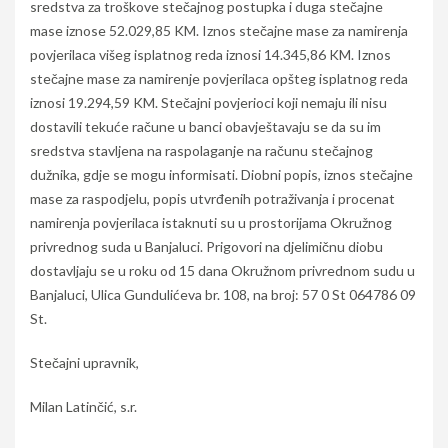
sredstva za troškove stečajnog postupka i duga stečajne
mase iznose 52.029,85 KM. Iznos stečajne mase za namirenja
povjerilaca višeg isplatnog reda iznosi 14.345,86 KM. Iznos
stečajne mase za namirenje povjerilaca opšteg isplatnog reda
iznosi 19.294,59 KM. Stečajni povjerioci koji nemaju ili nisu
dostavili tekuće račune u banci obavještavaju se da su im
sredstva stavljena na raspolaganje na računu stečajnog
dužnika, gdje se mogu informisati. Diobni popis, iznos stečajne
mase za raspodjelu, popis utvrđenih potraživanja i procenat
namirenja povjerilaca istaknuti su u prostorijama Okružnog
privrednog suda u Banjaluci. Prigovori na djelimičnu diobu
dostavljaju se u roku od 15 dana Okružnom privrednom sudu u
Banjaluci, Ulica Gundulićeva br. 108, na broj: 57 0 St 064786 09
St.
Stečajni upravnik,
Milan Latinčić, s.r.