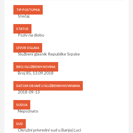
TIP POSTUPKA
Stečaj
STATUS
Poziv na diobu
IZVOR OGLASA
Službeni glasnik Republike Srpske
BROJ SLUŽBENIH NOVINA
Broj 85, 13.09.2018
DATUM OBJAVE U SLUŽBENIM NOVINAMA
2018-09-13
SUDIJA
Nepoznato
SUD
Okružni privredni sud u Banjoj Luci