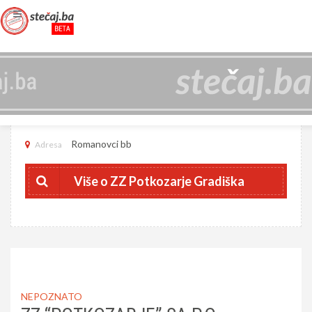
ZZ POTKOZARJE GRADIŠKA
4401069360008
JIB
Romanovci bb
Adresa
Više o ZZ Potkozarje Gradiška
NEPOZNATO