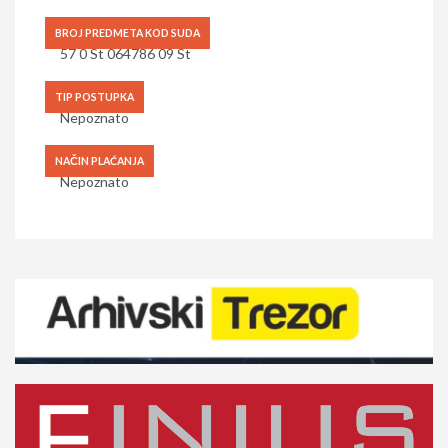
BROJ PREDMETA KOD SUDA
57 0 St 064786 09 St
TIP POSTUPKA
Nepoznato
NAČIN PLAĆANJA
Nepoznato