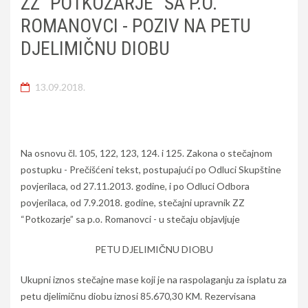
ZZ “POTKOZARJE” SA P.O.
ROMANOVCI - POZIV NA PETU
DJELIMIČNU DIOBU
13.09.2018.
Na osnovu čl. 105, 122, 123, 124. i 125. Zakona o stečajnom
postupku - Prečišćeni tekst, postupajući po Odluci Skupštine
povjerilaca, od 27.11.2013. godine, i po Odluci Odbora
povjerilaca, od 7.9.2018. godine, stečajni upravnik ZZ
“Potkozarje” sa p.o. Romanovci - u stečaju objavljuje
PETU DJELIMIČNU DIOBU
Ukupni iznos stečajne mase koji je na raspolaganju za isplatu za
petu djelimičnu diobu iznosi 85.670,30 KM. Rezervisana