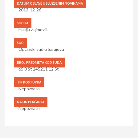
DATUM OBJAVE U SLUŽBENIM NOVINAMA
2012-12-26
SUDIJA
Hakija Zajmović
SUD
Općinski sud u Sarajevu
BROJ PREDMETA KOD SUDA
65 0 St 245211 12 St
TIP POSTUPKA
Nepoznato
NAČIN PLAĆANJA
Nepoznato