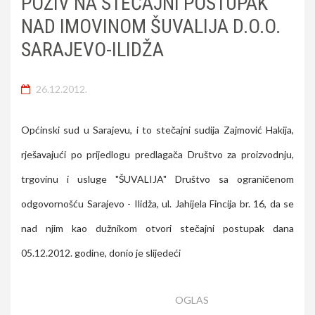
POZIV NA STEČAJNI POSTUPAK
NAD IMOVINOM ŠUVALIJA D.O.O.
SARAJEVO-ILIDŽA
26.12.2012.
Općinski sud u Sarajevu, i to stečajni sudija Zajmović Hakija,
rješavajući po prijedlogu predlagača Društvo za proizvodnju,
trgovinu i usluge "ŠUVALIJA" Društvo sa ograničenom
odgovornošću Sarajevo - Ilidža, ul. Jahijela Fincija br. 16, da se
nad njim kao dužnikom otvori stečajni postupak dana
05.12.2012. godine, donio je slijedeći
OGLAS