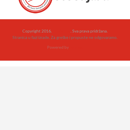
Copyright 2016.
Stečaj.ba
. Sva prava pridržana.
Stranica u fazi izrade. Za greške i propuste ne odgovaramo.
Powered by
neehad