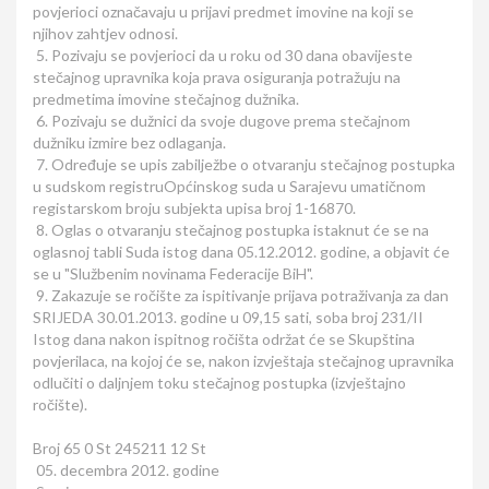
povjerioci označavaju u prijavi predmet imovine na koji se
njihov zahtjev odnosi.
5. Pozivaju se povjerioci da u roku od 30 dana obavijeste
stečajnog upravnika koja prava osiguranja potražuju na
predmetima imovine stečajnog dužnika.
6. Pozivaju se dužnici da svoje dugove prema stečajnom
dužniku izmire bez odlaganja.
7. Određuje se upis zabilježbe o otvaranju stečajnog postupka
u sudskom registruOpćinskog suda u Sarajevu umatičnom
registarskom broju subjekta upisa broj 1-16870.
8. Oglas o otvaranju stečajnog postupka istaknut će se na
oglasnoj tabli Suda istog dana 05.12.2012. godine, a objavit će
se u "Službenim novinama Federacije BiH".
9. Zakazuje se ročište za ispitivanje prijava potraživanja za dan
SRIJEDA 30.01.2013. godine u 09,15 sati, soba broj 231/II
Istog dana nakon ispitnog ročišta održat će se Skupština
povjerilaca, na kojoj će se, nakon izvještaja stečajnog upravnika
odlučiti o daljnjem toku stečajnog postupka (izvještajno
ročište).
Broj 65 0 St 245211 12 St
05. decembra 2012. godine