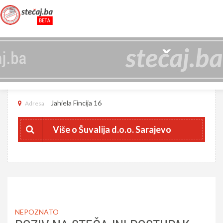
ŠUVALIJA D.O.O. SARAJEVO
4200474960009
JIB
Jahiela Fincija 16
Adresa
Više o Šuvalija d.o.o. Sarajevo
NEPOZNATO