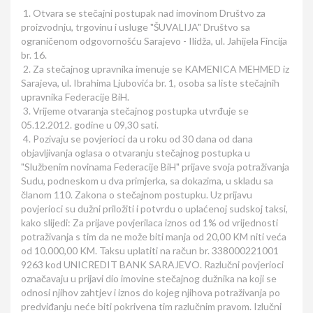
1. Otvara se stečajni postupak nad imovinom Društvo za
proizvodnju, trgovinu i usluge "ŠUVALIJA" Društvo sa
ograničenom odgovornošću Sarajevo - Ilidža, ul. Jahijela Fincija
br. 16.
2. Za stečajnog upravnika imenuje se KAMENICA MEHMED iz
Sarajeva, ul. Ibrahima Ljubovića br. 1, osoba sa liste stečajnih
upravnika Federacije BiH.
3. Vrijeme otvaranja stečajnog postupka utvrđuje se
05.12.2012. godine u 09,30 sati.
4. Pozivaju se povjerioci da u roku od 30 dana od dana
objavljivanja oglasa o otvaranju stečajnog postupka u
"Službenim novinama Federacije BiH" prijave svoja potraživanja
Sudu, podneskom u dva primjerka, sa dokazima, u skladu sa
članom 110. Zakona o stečajnom postupku. Uz prijavu
povjerioci su dužni priložiti i potvrdu o uplaćenoj sudskoj taksi,
kako slijedi: Za prijave povjerilaca iznos od 1% od vrijednosti
potraživanja s tim da ne može biti manja od 20,00 KM niti veća
od 10.000,00 KM. Taksu uplatiti na račun br. 338000221001
9263 kod UNICREDIT BANK SARAJEVO. Razlučni povjerioci
označavaju u prijavi dio imovine stečajnog dužnika na koji se
odnosi njihov zahtjev i iznos do kojeg njihova potraživanja po
predviđanju neće biti pokrivena tim razlučnim pravom. Izlučni