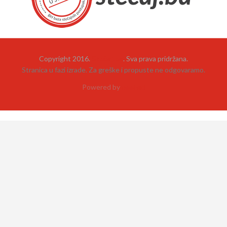
Copyright 2016.
Stečaj.ba
. Sva prava pridržana.
Stranica u fazi izrade. Za greške i propuste ne odgovaramo.
Powered by
neehad