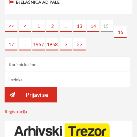
BJELAŠNICA AD PALE
<<
<
1
2
...
13
14
15
16
17
...
1957
1958
>
>>
Prijavi se
Registracija