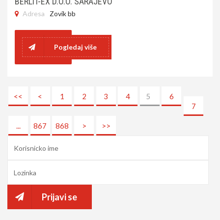
BERLIT-EX D.O.O. SARAJEVO
Adresa
Zovik bb
Pogledaj više
<<
<
1
2
3
4
5
6
7
...
867
868
>
>>
Prijavi se