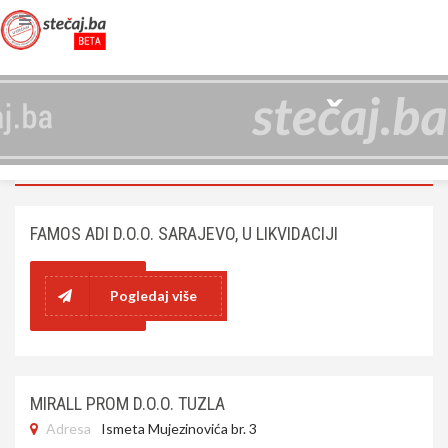
FIRME
NASLOVNA
FIRME
FAMOS ADI D.O.O. SARAJEVO, U LIKVIDACIJI
Pogledaj više
MIRALL PROM D.O.O. TUZLA
Adresa
Ismeta Mujezinovića br. 3