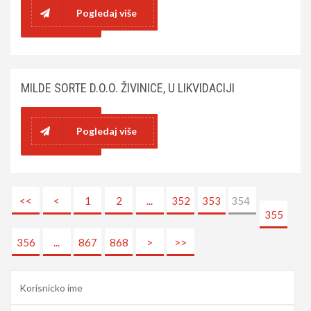
Pogledaj više
MILDE SORTE D.O.O. ŽIVINICE, U LIKVIDACIJI
Pogledaj više
<<
<
1
2
...
352
353
354
355
356
...
867
868
>
>>