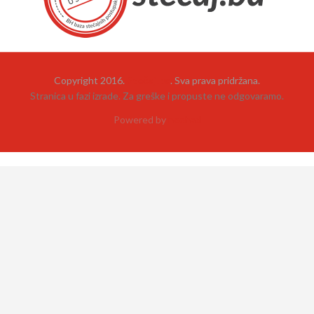
Copyright 2016.
Stečaj.ba
. Sva prava pridržana.
Stranica u fazi izrade. Za greške i propuste ne odgovaramo.
Powered by
neehad