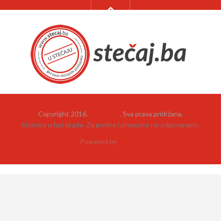
Copyright 2016.
Stečaj.ba
. Sva prava pridržana.
Stranica u fazi izrade. Za greške i propuste ne odgovaramo.
Powered by
neehad