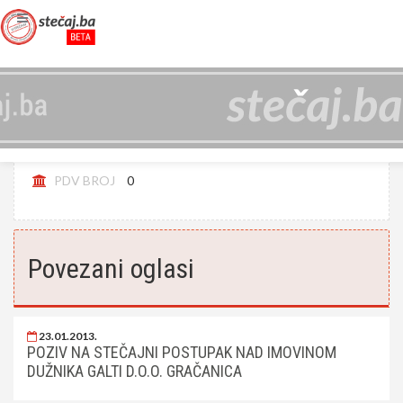
GALTI D.O.O. U STEČAJU GRAČANICA
JIB
4209075760001
PDV BROJ
0
Povezani oglasi
23.01.2013.
POZIV NA STEČAJNI POSTUPAK NAD IMOVINOM
DUŽNIKA GALTI D.O.O. GRAČANICA