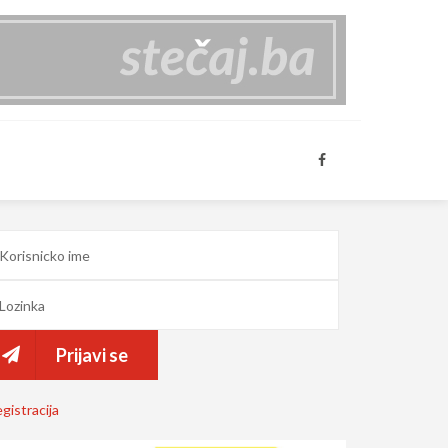
Prijavi se
gistracija