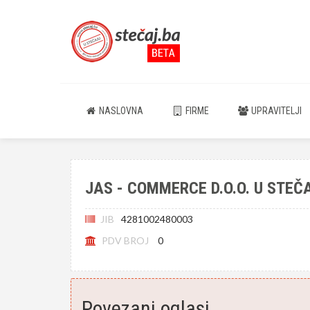
NASLOVNA
FIRME
UPRAVITELJI
JAS - COMMERCE D.O.O. U STEČ
JIB
4281002480003
PDV BROJ
0
Povezani oglasi