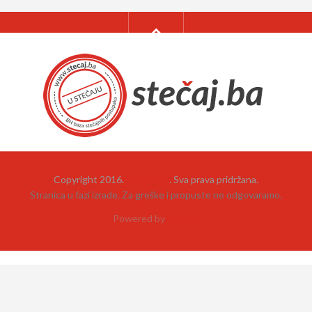
Copyright 2016.
Stečaj.ba
. Sva prava pridržana.
Stranica u fazi izrade. Za greške i propuste ne odgovaramo.
Powered by
neehad