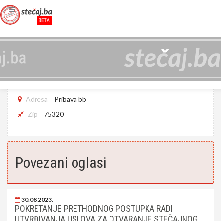
HALIDOVIĆ D.O.O. GRAČANICA
JIB
4209169400009
Adresa
Pribava bb
Zip
75320
Povezani oglasi
30.08.2023.
POKRETANJE PRETHODNOG POSTUPKA RADI
UTVRĐIVANJA USLOVA ZA OTVARANJE STEČAJNOG