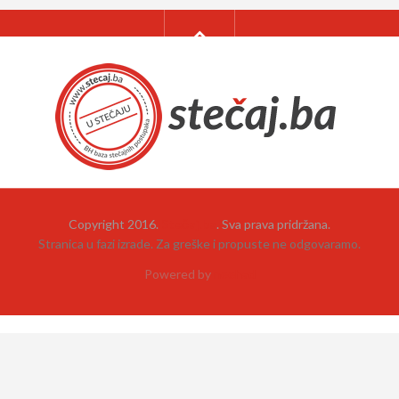
Copyright 2016.
Stečaj.ba
. Sva prava pridržana.
Stranica u fazi izrade. Za greške i propuste ne odgovaramo.
Powered by
neehad