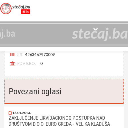
EURO GREDA D.O.O. VELIKA KLADUŠA
(LIKVIDIRAN)
JIB
4263467970009
PDV BROJ
0
Povezani oglasi
16.01.2013.
ZAKLJUČENJE LIKVIDACIONOG POSTUPKA NAD
DRUŠTVOM D.O.O. EURO GREDA - VELIKA KLADUŠA