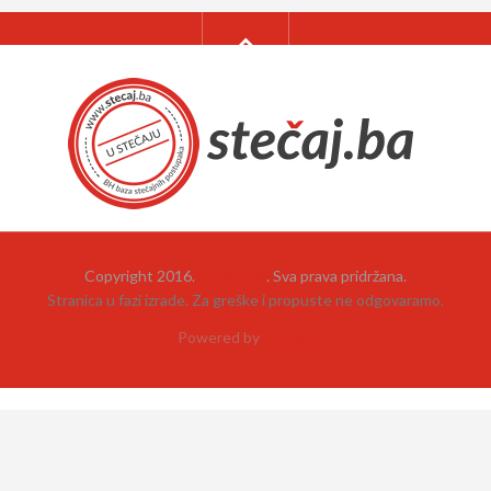
Copyright 2016.
Stečaj.ba
. Sva prava pridržana.
Stranica u fazi izrade. Za greške i propuste ne odgovaramo.
Powered by
neehad