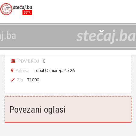
AS LORIS D.O.O. SARAJEVO (LIKVIDIRAN)
JIB
4200526430003
PDV BROJ
0
Adresa
Topal Osman-paše 26
Zip
71000
Povezani oglasi