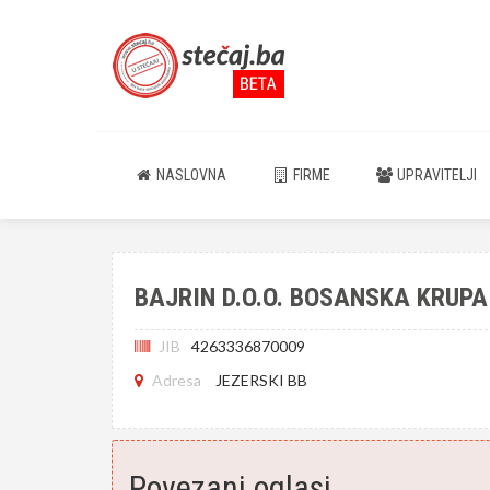
NASLOVNA
FIRME
UPRAVITELJI
BAJRIN D.O.O. BOSANSKA KRUPA
JIB
4263336870009
Adresa
JEZERSKI BB
Povezani oglasi