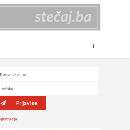
Prijavi se
gistracija