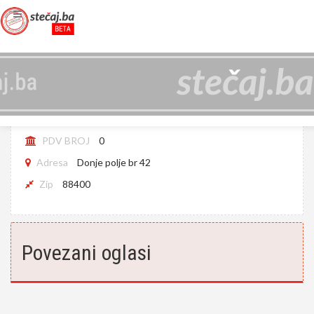
UNIS D.O.O. KONJIC U STEČAJU
JIB
4227098790003
PDV BROJ
0
Adresa
Donje polje br 42
Zip
88400
Povezani oglasi