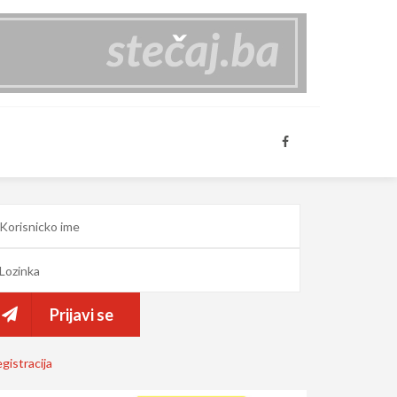
Prijavi se
gistracija