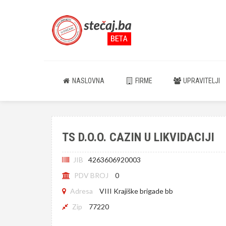
NASLOVNA
FIRME
UPRAVITELJI
TS D.O.O. CAZIN U LIKVIDACIJI
JIB
4263606920003
PDV BROJ
0
Adresa
VIII Krajiške brigade bb
Zip
77220