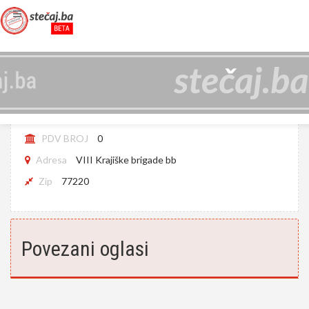
TS D.O.O. CAZIN U LIKVIDACIJI
JIB
4263606920003
PDV BROJ
0
Adresa
VIII Krajiške brigade bb
Zip
77220
Povezani oglasi