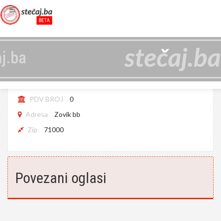
BERLIT-EX D.O.O. SARAJEVO
JIB
4200375550001
PDV BROJ
0
Adresa
Zovik bb
Zip
71000
Povezani oglasi