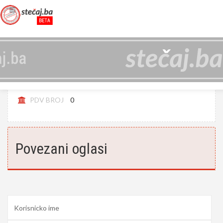
A-MEŠA D.O.O. CAZIN (LIKVIDIRAN)
JIB
4263127950003
PDV BROJ
0
Povezani oglasi