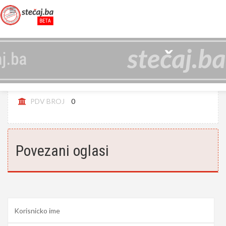
NORMA ING D.O.O., PRESTANAK
JIB
4209990710008
PDV BROJ
0
Povezani oglasi