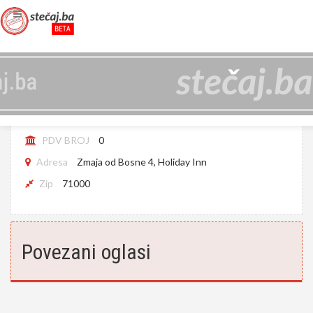
WEB D.O.O. SARAJEVO U LIKVIDACIJI
JIB
4201207890006
PDV BROJ
0
Adresa
Zmaja od Bosne 4, Holiday Inn
Zip
71000
Povezani oglasi