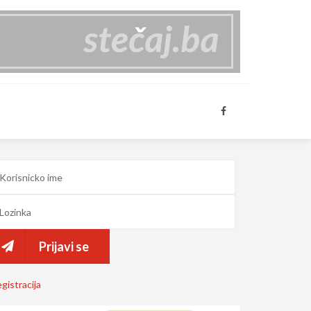
Prijavi se
gistracija