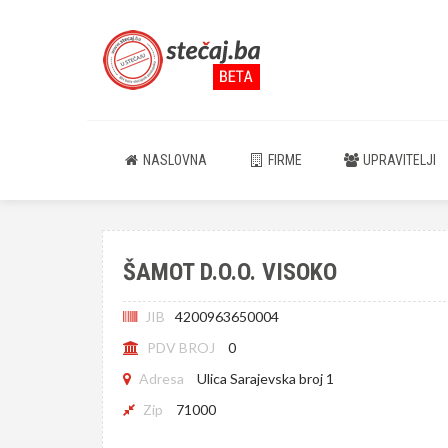
NASLOVNA
FIRME
UPRAVITELJI
ŠAMOT D.O.O. VISOKO
JIB
4200963650004
PDV BROJ
0
Adresa
Ulica Sarajevska broj 1
Zip
71000