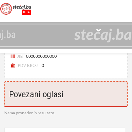
NOVOGRADNJA-ZANATSTVO D.D. ŠIROKI
BRIJEG, U LIKVIDACIJI
JIB
0000000000000
PDV BROJ
0
Povezani oglasi
Nema pronađenih rezultata.