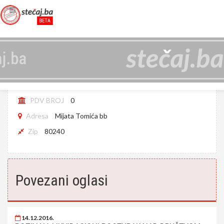
GIOR D.O.O. TOMISLAVGRAD
JIB
4281055410007
PDV BROJ
0
Adresa
Mijata Tomića bb
Zip
80240
Povezani oglasi
14.12.2016.