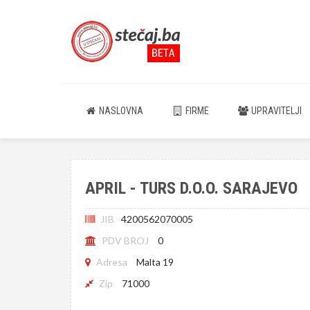
NASLOVNA
FIRME
UPRAVITELJI
APRIL - TURS D.O.O. SARAJEVO
JIB
4200562070005
PDV BROJ
0
Adresa
Malta 19
Zip
71000