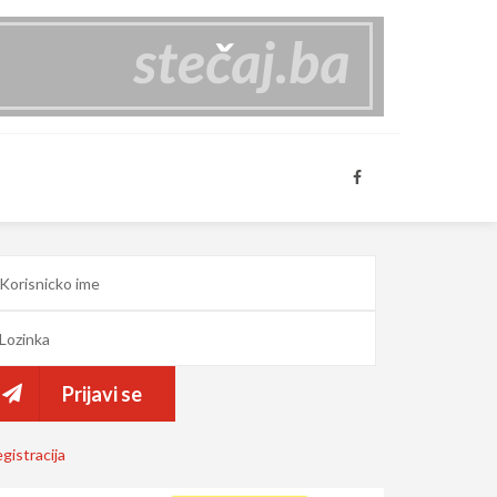
Prijavi se
gistracija