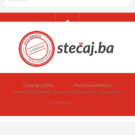
Copyright 2016.
Stečaj.ba
. Sva prava pridržana.
Stranica u fazi izrade. Za greške i propuste ne odgovaramo.
Powered by
neehad