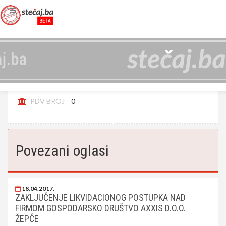
AXXIS D.O.O. ŽEPČE, U LIKVIDACIJI
JIB
4218906690004
PDV BROJ
0
Povezani oglasi
18.04.2017.
ZAKLJUČENJE LIKVIDACIONOG POSTUPKA NAD
FIRMOM GOSPODARSKO DRUŠTVO AXXIS D.O.O.
ŽEPČE