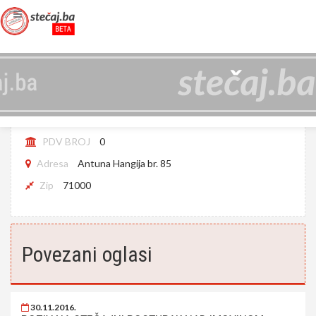
EZO D.O.O. SARAJEVO
JIB
4201096530005
PDV BROJ
0
Adresa
Antuna Hangija br. 85
Zip
71000
Povezani oglasi
30.11.2016.