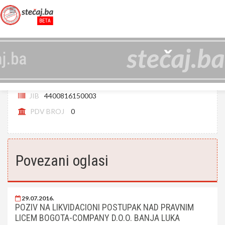
T.P. BOGOTA-COMPANY D.O.O. BANJA
LUKA U LIKVIDACIJI (LIKVIDIRAN)
JIB
4400816150003
PDV BROJ
0
Povezani oglasi
29.07.2016.
POZIV NA LIKVIDACIONI POSTUPAK NAD PRAVNIM
LICEM BOGOTA-COMPANY D.O.O. BANJA LUKA