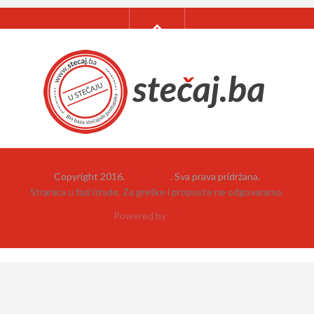
Copyright 2016.
Stečaj.ba
. Sva prava pridržana.
Stranica u fazi izrade. Za greške i propuste ne odgovaramo.
Powered by
neehad